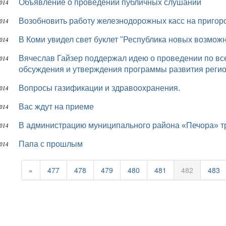
Объявление о проведении публичных слушаний
014
Возобновить работу железнодорожных касс на пригор
014
В Коми увидел свет буклет "Республика новых возмож
014
Вячеслав Гайзер поддержал идею о проведении по всей республике широкого народного
014
обсуждения и утверждения программы развития реги
Вопросы газификации и здравоохранения.
014
Вас ждут на приеме
014
В администрацию муниципального района «Печора» тр
014
Папа с прошлым
014
«
477
478
479
480
481
482
483