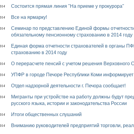
Состоится прямая линия "На приеме у прокурора"
014
Все на ярмарку!
014
Семинар по представлению Единой формы отчетности страхователей в органы ПФР по
014
обязательному пенсионному страхованию в 2014 году
Единая форма отчетности страхователей в органы ПФР по обязательному пенсионному
014
страхованию в 2014 году
О перерасчете пенсий с учетом решения Верховного 
014
УПФР в городе Печоре Республики Коми информирует
014
Отдел надзорной деятельности г. Печора сообщает!
014
Мигранты при устройстве на работу должны будут предъявить сертификат о прохождении курсов
014
русского языка, истории и законодательства России
Итоги общественных слушаний
014
Вниманию руководителей предприятий торговли, реа
014