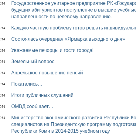
Государственное унитарное предприятие РК «Государственные аптеки РК» предлагает, для
014
будущих абитуриентов поступление в высшие учебны
направленности по целевому направлению.
Каждую частную проблему готов решать индивидуаль
014
Состоялась очередная «Ярмарка выходного дня»
014
Уважаемые печорцы и гости города!
014
Земельный вопрос
014
Апрельское повышение пенсий
014
Покатались…
014
Итоги публичных слушаний
014
ОМВД сообщает…
014
Министерство экономического развития Республики Коми объявляет о конкурсном отборе
014
специалистов на Президентскую программу подготовк
Республики Коми в 2014-2015 учебном году