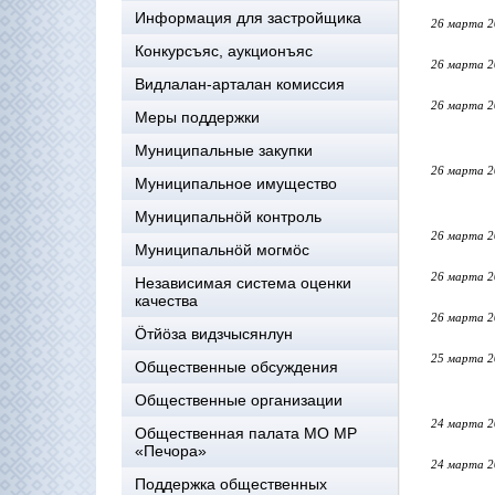
Информация для застройщика
26 марта 2
Конкурсъяс, аукционъяс
26 марта 2
Видлалан-арталан комиссия
26 марта 2
Меры поддержки
Муниципальные закупки
26 марта 2
Муниципальное имущество
Муниципальнӧй контроль
26 марта 2
Муниципальнöй могмöс
26 марта 2
Независимая система оценки
качества
26 марта 2
Öтйöза видзчысянлун
25 марта 2
Общественные обсуждения
Общественные организации
24 марта 2
Общественная палата МО МР
«Печора»
24 марта 2
Поддержка общественных