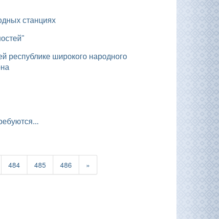
одных станциях
ностей"
она
ебуются...
484
485
486
»