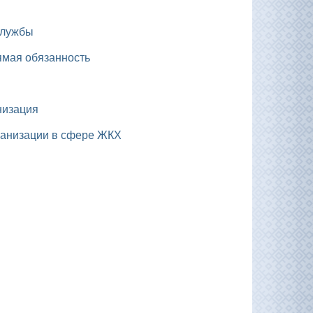
службы
рямая обязанность
низация
рганизации в сфере ЖКХ