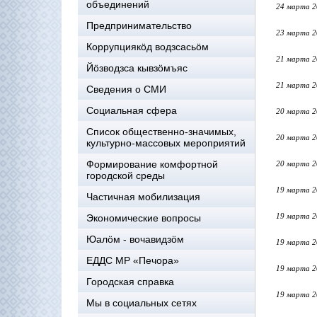
объединений
24 марта 2
Предпринимательство
23 марта 2
Коррупциякöд водзсасьöм
21 марта 2
Йöзводзса кывзöмъяс
21 марта 2
Сведения о СМИ
Социальная сфера
20 марта 2
Список общественно-значимых,
20 марта 2
культурно-массовых мероприятий
Формирование комфортной
20 марта 2
городской среды
19 марта 2
Частичная мобилизация
19 марта 2
Экономические вопросы
Юалӧм - вочавидзӧм
19 марта 2
ЕДДС МР «Печора»
19 марта 2
Городская справка
19 марта 2
Мы в социальных сетях