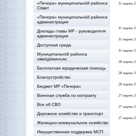
«Печора» муниципальнöй районса
31 марта 2
Сöвет
«Печора» муниципальнöй районса
администрация
31 марта 2
Доклады главы МР - руководителя
администрации
31 марта 2
Доступная среда
31 марта 2
Муниципальнöй районса
овмöдöминъяс
28 марта 2
Бесплатная юридическая помощь
28 марта 2
Благоустройство
28 марта 2
Бюджет МР «Печора»
Военная служба по контракту
27 марта 2
Все об СВО
27 марта 2
Дорожное хозяйство и транспорт
27 марта 2
Жилищно-коммунальное хозяйство
Имущественная поддержка МСП