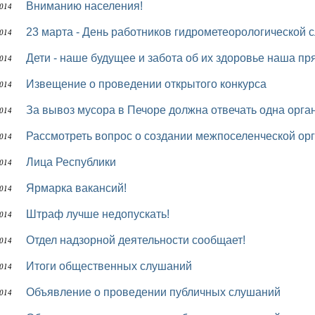
Вниманию населения!
014
23 марта - День работников гидрометеорологической 
014
Дети - наше будущее и забота об их здоровье наша п
014
Извещение о проведении открытого конкурса
014
За вывоз мусора в Печоре должна отвечать одна орга
014
Рассмотреть вопрос о создании межпоселенческой о
014
Лица Республики
014
Ярмарка вакансий!
014
Штраф лучше недопускать!
014
Отдел надзорной деятельности сообщает!
014
Итоги общественных слушаний
014
Объявление о проведении публичных слушаний
014