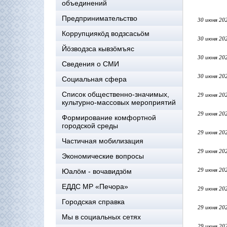
объединений
Предпринимательство
30 июня 20
Коррупциякöд водзсасьöм
30 июня 20
Йöзводзса кывзöмъяс
30 июня 20
Сведения о СМИ
30 июня 20
Социальная сфера
Список общественно-значимых,
29 июня 20
культурно-массовых мероприятий
29 июня 20
Формирование комфортной
городской среды
29 июня 20
Частичная мобилизация
29 июня 20
Экономические вопросы
29 июня 20
Юалӧм - вочавидзӧм
ЕДДС МР «Печора»
29 июня 20
Городская справка
29 июня 20
Мы в социальных сетях
29 июня 20