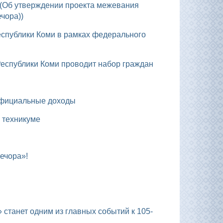
ечора))
 Республики Коми проводит набор граждан
 официальные доходы
 техникуме
ечора»!