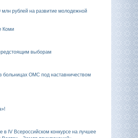
е Коми
к предстоящим выборам
у в больницах ОМС под наставничеством
а»!