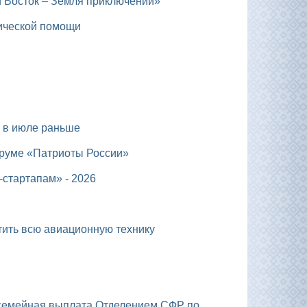
й Восток – Земля приключений»
дической помощи
я в июле раньше
оруме «Патриоты России»
-стартапам» - 2026
тить всю авиационную технику