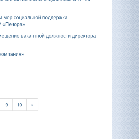
Р «Печора»
 компания»
9
10
»