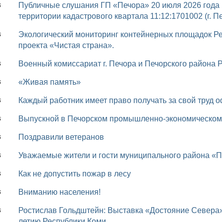
Публичные слушания ГП «Печора» 20 июля 2026 года (Об утверждении проекта межевания
6
территории кадастрового квартала 11:12:1701002 (г. П
Экологический мониторинг контейнерных площадок Республики Коми в рамках федерального
6
проекта «Чистая страна».
Военный комиссариат г. Печора и Печорского района
6
«Живая память»
6
Каждый работник имеет право получать за свой труд
6
Выпускной в Печорском промышленно-экономическом
6
Поздравили ветеранов
6
Уважаемые жители и гости муниципального района «П
6
Как не допустить пожар в лесу
6
Вниманию населения!
6
Ростислав Гольдштейн: Выставка «Достояние Севера» станет одним из главных событий к 105-
6
летию Республики Коми