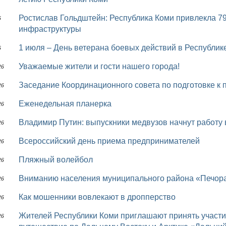
Ростислав Гольдштейн: Республика Коми привлекла 79 млн рублей на развитие молодежной
6
инфраструктуры
1 июля – День ветерана боевых действий в Республик
6
Уважаемые жители и гости нашего города!
26
Заседание Координационного совета по подготовке 
26
Еженедельная планерка
26
Владимир Путин: выпускники медвузов начнут работ
26
Всероссийский день приема предпринимателей
26
Пляжный волейбол
26
Вниманию населения муниципального района «Печор
26
Как мошенники вовлекают в дропперство
26
Жителей Республики Коми приглашают принять участие в IV Всероссийском конкурсе на лучшее
26