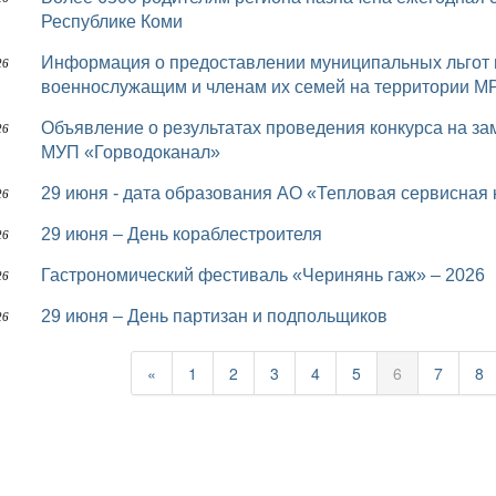
Республике Коми
Информация о предоставлении муниципальных льгот и мер социальной поддержки
26
военнослужащим и членам их семей на территории М
Объявление о результатах проведения конкурса на замещение вакантной должности директора
26
МУП «Горводоканал»
29 июня - дата образования АО «Тепловая сервисная
26
29 июня – День кораблестроителя
26
Гастрономический фестиваль «Черинянь гаж» – 2026
26
29 июня – День партизан и подпольщиков
26
«
1
2
3
4
5
6
7
8