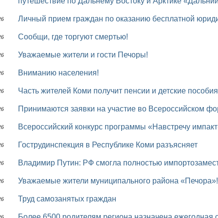
путешествие по Дальнему Востоку и Арктике «Дальни
Личный прием граждан по оказанию бесплатной юри
26
Сообщи, где торгуют смертью!
26
Уважаемые жители и гости Печоры!
26
Вниманию населения!
26
Часть жителей Коми получит пенсии и детские пособи
26
Принимаются заявки на участие во Всероссийском ф
26
Всероссийский конкурс программы «Навстречу импакт
26
Гострудинспекция в Республике Коми разъясняет
26
Владимир Путин: РФ смогла полностью импортозамес
26
Уважаемые жители муниципального района «Печора»!
26
Труд самозанятых граждан
26
Более 6500 родителям региона назначена ежегодная семейная выплата Отделением СФР по
26