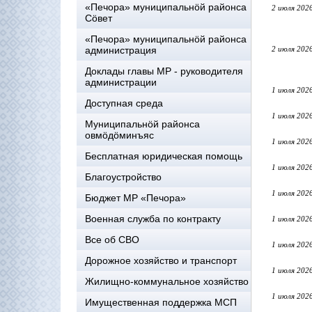
«Печора» муниципальнöй районса
2 июля 202
Сöвет
«Печора» муниципальнöй районса
администрация
2 июля 202
Доклады главы МР - руководителя
администрации
1 июля 202
Доступная среда
1 июля 202
Муниципальнöй районса
овмöдöминъяс
1 июля 202
Бесплатная юридическая помощь
1 июля 202
Благоустройство
1 июля 202
Бюджет МР «Печора»
Военная служба по контракту
1 июля 202
Все об СВО
1 июля 202
Дорожное хозяйство и транспорт
1 июля 202
Жилищно-коммунальное хозяйство
1 июля 202
Имущественная поддержка МСП