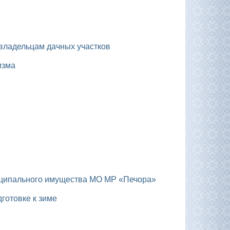
 владельцам дачных участков
изма
ниципального имущества МО МР «Печора»
дготовке к зиме