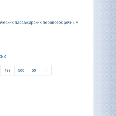
ЖКХ
499
500
501
»