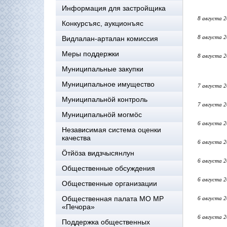
Информация для застройщика
8 августа 
Конкурсъяс, аукционъяс
8 августа 
Видлалан-арталан комиссия
Меры поддержки
8 августа 
Муниципальные закупки
Муниципальное имущество
7 августа 
Муниципальнӧй контроль
7 августа 
Муниципальнöй могмöс
6 августа 
Независимая система оценки
качества
6 августа 
Öтйöза видзчысянлун
6 августа 
Общественные обсуждения
6 августа 
Общественные организации
Общественная палата МО МР
6 августа 
«Печора»
6 августа 
Поддержка общественных