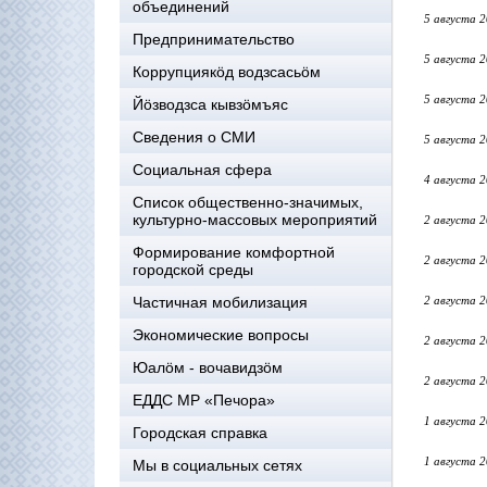
объединений
5 августа 
Предпринимательство
5 августа 
Коррупциякöд водзсасьöм
5 августа 
Йöзводзса кывзöмъяс
Сведения о СМИ
5 августа 
Социальная сфера
4 августа 
Список общественно-значимых,
культурно-массовых мероприятий
2 августа 
Формирование комфортной
2 августа 
городской среды
Частичная мобилизация
2 августа 
Экономические вопросы
2 августа 
Юалӧм - вочавидзӧм
2 августа 
ЕДДС МР «Печора»
1 августа 
Городская справка
1 августа 
Мы в социальных сетях