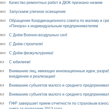
Качество ремонтных работ в ДКЖ признано низким
 2013
Запускаем уличное освещение
 2013
Обращение Координационного совета по малому и среднему предпринимательству МО МР
 2013
«Печора» к индивидуальным предпринимателям
С Днём Военно-воздушных сил!
 2013
С Днём строителя!
 2013
С Днём физкультурника!
 2013
С юбилеем!
2013
Вниманию лиц, имеющих инновационные идеи, разработки, проекты и заинтересованные в их
2013
внедрении и реализации!
Вниманию субъектов малого и среднего предпринимат
2013
Вниманию субъектов малого и среднего предпринимат
2013
ПФР завершает прием отчетности по страховым взносам и сведениям персонифицированного
2013
учета за полугодие 2013 года