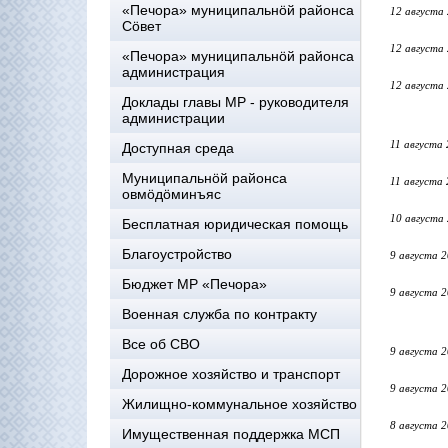
«Печора» муниципальнöй районса
12 августа
Сöвет
12 августа
«Печора» муниципальнöй районса
администрация
12 августа
Доклады главы МР - руководителя
администрации
11 августа
Доступная среда
Муниципальнöй районса
11 августа
овмöдöминъяс
10 августа
Бесплатная юридическая помощь
Благоустройство
9 августа 
Бюджет МР «Печора»
9 августа 
Военная служба по контракту
Все об СВО
9 августа 
Дорожное хозяйство и транспорт
9 августа 
Жилищно-коммунальное хозяйство
8 августа 
Имущественная поддержка МСП