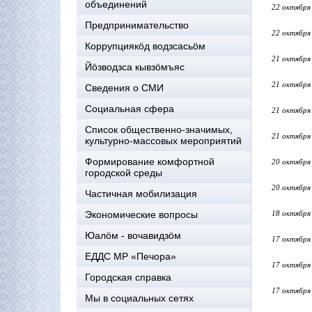
объединений
22 октября
Предпринимательство
22 октября
Коррупциякöд водзсасьöм
21 октября
Йöзводзса кывзöмъяс
21 октября
Сведения о СМИ
Социальная сфера
21 октября
Список общественно-значимых,
21 октября
культурно-массовых мероприятий
Формирование комфортной
20 октября
городской среды
20 октября
Частичная мобилизация
Экономические вопросы
18 октября
Юалӧм - вочавидзӧм
17 октября
ЕДДС МР «Печора»
17 октября
Городская справка
17 октября
Мы в социальных сетях