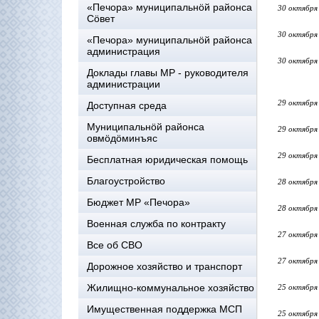
«Печора» муниципальнöй районса
30 октября
Сöвет
30 октября
«Печора» муниципальнöй районса
администрация
30 октября
Доклады главы МР - руководителя
администрации
29 октября
Доступная среда
Муниципальнöй районса
29 октября
овмöдöминъяс
29 октября
Бесплатная юридическая помощь
Благоустройство
28 октября
Бюджет МР «Печора»
28 октября
Военная служба по контракту
27 октября
Все об СВО
27 октября
Дорожное хозяйство и транспорт
Жилищно-коммунальное хозяйство
25 октября
Имущественная поддержка МСП
25 октября