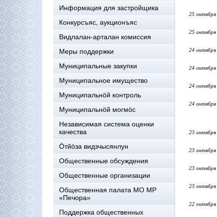
Информация для застройщика
25 октября
Конкурсъяс, аукционъяс
25 октября
Видлалан-арталан комиссия
24 октября
Меры поддержки
Муниципальные закупки
24 октября
Муниципальное имущество
24 октября
Муниципальнӧй контроль
24 октября
Муниципальнöй могмöс
Независимая система оценки
качества
23 октября
Öтйöза видзчысянлун
23 октября
Общественные обсуждения
23 октября
Общественные организации
23 октября
Общественная палата МО МР
«Печора»
22 октября
Поддержка общественных