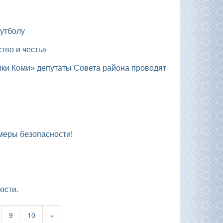
футболу
тво и честь»
 меры безопасности!
ости.
9
10
»