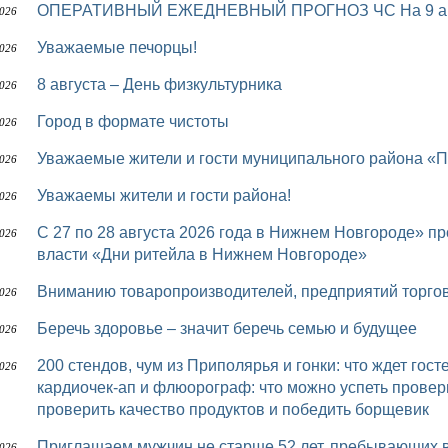
ОПЕРАТИВНЫЙ ЕЖЕДНЕВНЫЙ ПРОГНОЗ ЧС На 9 авг
2026
Уважаемые печорцы!
2026
8 августа – День физкультурника
2026
Город в формате чистоты
2026
Уважаемые жители и гости муниципального района «П
2026
Уважаемы жители и гости района!
2026
с 27 по 28 августа 2026 года в Нижнем Новгороде» пройдет межрегиональный форум бизнеса и
2026
власти «Дни ритейла в Нижнем Новгороде»
Вниманию товаропроизводителей, предприятий торго
2026
Беречь здоровье – значит беречь семью и будущее
2026
200 стендов, чум из Приполярья и гонки: что ждет гостей шестого «Достояния Севера» УЗИ,
2026
кардиочек-ап и флюорограф: что можно успеть провер
проверить качество продуктов и победить борщевик
Приглашаем мужчин не старше 52 лет, пребывающих в запасе, в мобилизационный людской
2026