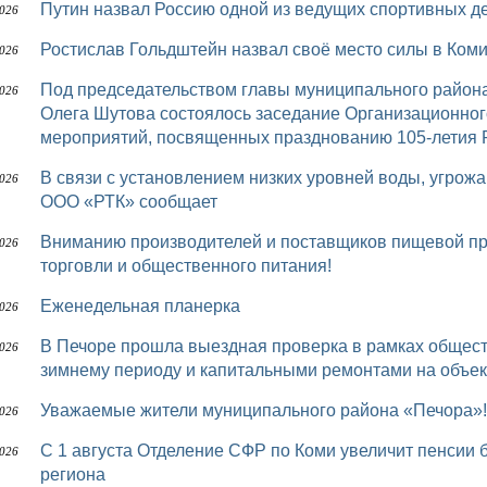
Путин назвал Россию одной из ведущих спортивных 
2026
Ростислав Гольдштейн назвал своё место силы в Ком
2026
Под председательством главы муниципального района «Печора» – руководителя администрации
2026
Олега Шутова состоялось заседание Организационног
мероприятий, посвященных празднованию 105-летия 
В связи с установлением низких уровней воды, угрожающей безопасности перевозки пассажиров,
2026
ООО «РТК» сообщает
Вниманию производителей и поставщиков пищевой продукции, представителей предприятий
2026
торговли и общественного питания!
Еженедельная планерка
2026
В Печоре прошла выездная проверка в рамках общественного контроля за подготовкой к осенне-
2026
зимнему периоду и капитальными ремонтами на объек
Уважаемые жители муниципального района «Печора»!
2026
С 1 августа Отделение СФР по Коми увеличит пенсии более 75 тыс. работающих пенсионеров
2026
региона