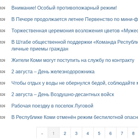
Внимание! Особый противопожарный режим!
2026
В Печоре продолжается летнее Первенство по мини-
2026
Торжественная церемония возложения цветов «Мужес
2026
В Штабе общественной поддержки «Команда Республики Коми» депутаты Совета района проводят
2026
личные приемы граждан
Жители Коми могут поступить на службу по контракту
2026
2 августа – День железнодорожника
2026
Чтобы отдых у воды не обернулся бедой, соблюдайте
2026
2 августа – День Воздушно-десантных войск
2026
Рабочая поездку в поселок Луговой
2026
В Республике Коми отменён режим беспилотной опасн
2026
«
1
2
3
4
5
6
7
8