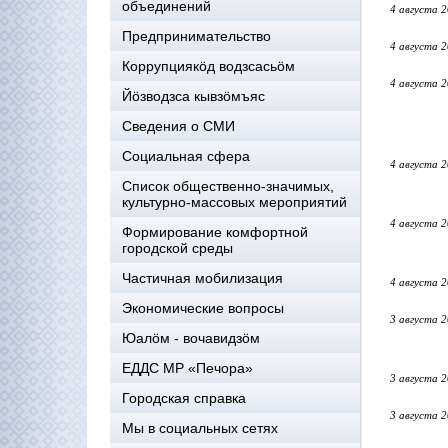
объединений
4 августа 
Предпринимательство
4 августа 
Коррупциякöд водзсасьöм
4 августа 
Йöзводзса кывзöмъяс
Сведения о СМИ
Социальная сфера
4 августа 
Список общественно-значимых,
культурно-массовых мероприятий
4 августа 
Формирование комфортной
городской среды
Частичная мобилизация
4 августа 
Экономические вопросы
3 августа 
Юалӧм - вочавидзӧм
ЕДДС МР «Печора»
3 августа 
Городская справка
3 августа 
Мы в социальных сетях