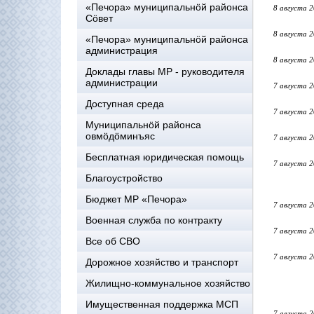
«Печора» муниципальнöй районса
8 августа 
Сöвет
8 августа 
«Печора» муниципальнöй районса
администрация
8 августа 
Доклады главы МР - руководителя
администрации
7 августа 
Доступная среда
7 августа 
Муниципальнöй районса
овмöдöминъяс
7 августа 
Бесплатная юридическая помощь
7 августа 
Благоустройство
Бюджет МР «Печора»
7 августа 
Военная служба по контракту
7 августа 
Все об СВО
7 августа 
Дорожное хозяйство и транспорт
Жилищно-коммунальное хозяйство
Имущественная поддержка МСП
7 августа 