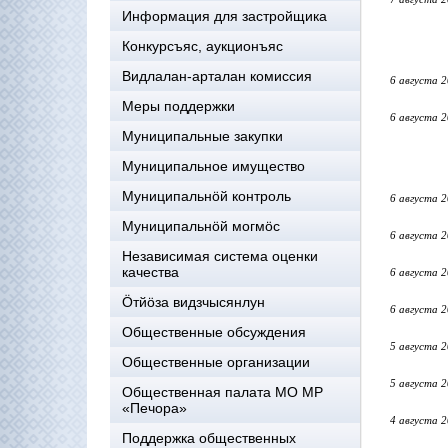
Информация для застройщика
Конкурсъяс, аукционъяс
Видлалан-арталан комиссия
6 августа 
Меры поддержки
6 августа 
Муниципальные закупки
Муниципальное имущество
Муниципальнӧй контроль
6 августа 
Муниципальнöй могмöс
6 августа 
Независимая система оценки
качества
6 августа 
Öтйöза видзчысянлун
6 августа 
Общественные обсуждения
5 августа 
Общественные организации
5 августа 
Общественная палата МО МР
«Печора»
4 августа 
Поддержка общественных