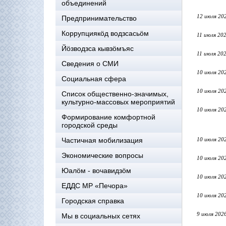
объединений
12 июля 20
Предпринимательство
Коррупциякöд водзсасьöм
11 июля 20
Йöзводзса кывзöмъяс
11 июля 20
Сведения о СМИ
10 июля 20
Социальная сфера
10 июля 20
Список общественно-значимых,
культурно-массовых мероприятий
10 июля 20
Формирование комфортной
городской среды
Частичная мобилизация
10 июля 20
Экономические вопросы
10 июля 20
Юалӧм - вочавидзӧм
10 июля 20
ЕДДС МР «Печора»
10 июля 20
Городская справка
9 июля 202
Мы в социальных сетях