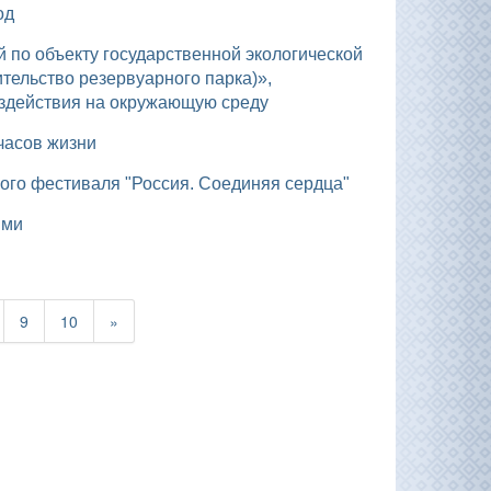
од
ельство резервуарного парка)»,
здействия на окружающую среду
часов жизни
ного фестиваля "Россия. Соединяя сердца"
ыми
9
10
»