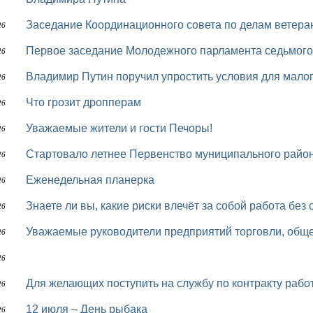
Заседание Координационного совета по делам ветера
26
Первое заседание Молодежного парламента седьмого
26
Владимир Путин поручил упростить условия для малог
26
Что грозит дропперам
26
Уважаемые жители и гости Печоры!
26
Стартовало летнее Первенство муниципального райо
26
Еженедельная планерка
26
Знаете ли вы, какие риски влечёт за собой работа б
26
Уважаемые руководители предприятий торговли, обще
26
26
Для желающих поступить на службу по контракту раб
26
12 июля – День рыбака
26