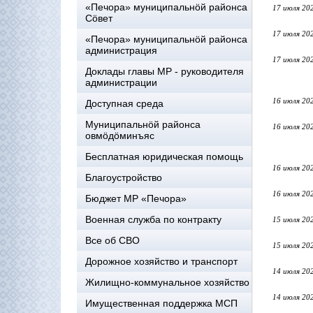
«Печора» муниципальнöй районса
17 июля 20
Сöвет
17 июля 20
«Печора» муниципальнöй районса
администрация
17 июля 20
Доклады главы МР - руководителя
администрации
16 июля 20
Доступная среда
Муниципальнöй районса
16 июля 20
овмöдöминъяс
Бесплатная юридическая помощь
16 июля 20
Благоустройство
16 июля 20
Бюджет МР «Печора»
Военная служба по контракту
15 июля 20
Все об СВО
15 июля 20
Дорожное хозяйство и транспорт
14 июля 20
Жилищно-коммунальное хозяйство
14 июля 20
Имущественная поддержка МСП