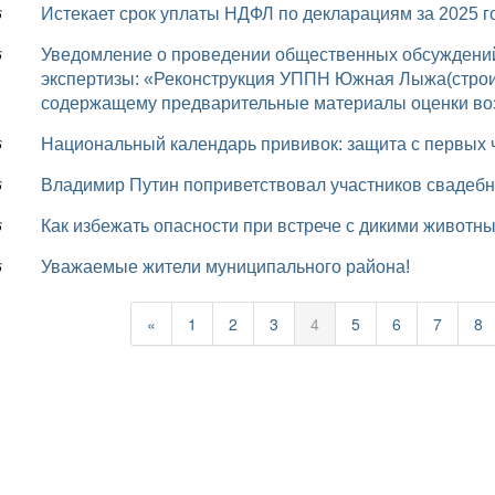
Истекает срок уплаты НДФЛ по декларациям за 2025 г
6
Уведомление о проведении общественных обсуждений по объекту государственной экологической
6
экспертизы: «Реконструкция УППН Южная Лыжа(строит
содержащему предварительные материалы оценки во
Национальный календарь прививок: защита с первых 
6
Владимир Путин поприветствовал участников свадеб
6
Как избежать опасности при встрече с дикими животн
6
Уважаемые жители муниципального района!
6
«
1
2
3
4
5
6
7
8