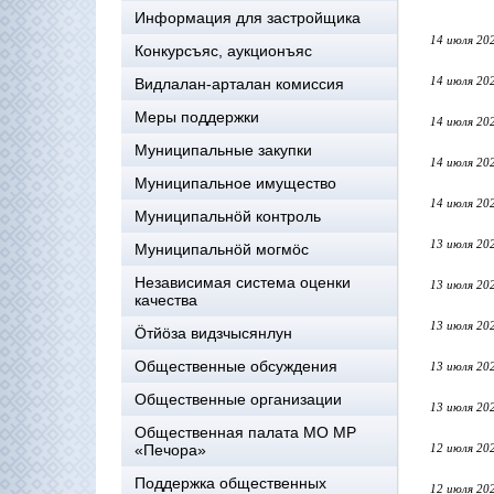
Информация для застройщика
14 июля 20
Конкурсъяс, аукционъяс
14 июля 20
Видлалан-арталан комиссия
Меры поддержки
14 июля 20
Муниципальные закупки
14 июля 20
Муниципальное имущество
14 июля 20
Муниципальнӧй контроль
13 июля 20
Муниципальнöй могмöс
Независимая система оценки
13 июля 20
качества
13 июля 20
Öтйöза видзчысянлун
Общественные обсуждения
13 июля 20
Общественные организации
13 июля 20
Общественная палата МО МР
«Печора»
12 июля 20
Поддержка общественных
12 июля 20