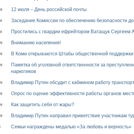
12 июля – День российской почты
26
Заседание Комиссии по обеспечению безопасности д
26
Простились с гвардии ефрейтором Ватащук Сергеем
26
Вниманию населения!
26
В Коми открываются Штабы общественной поддержки
26
Памятка об уголовной ответственности за преступления, связанные с незаконным оборотом
26
наркотиков
Владимир Путин обсудит с кабмином работу транспор
26
Опрос по оценке эффективности работы органов мес
26
Как защитить себя от жары?
26
Владимир Путин направил приветствие участникам т
26
Семьи награждены медалью «За любовь и верность»
6