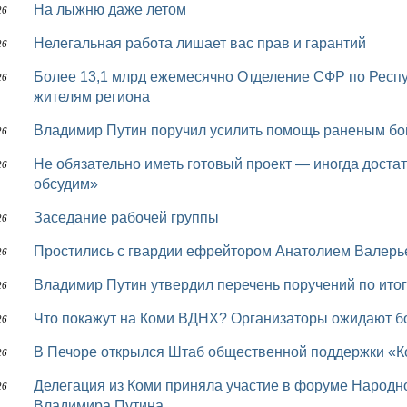
На лыжню даже летом
26
Нелегальная работа лишает вас прав и гарантий
26
Более 13,1 млрд ежемесячно Отделение СФР по Республике Коми направляет на выплаты
26
жителям региона
Владимир Путин поручил усилить помощь раненым б
26
Не обязательно иметь готовый проект — иногда достаточно просто сказать: «Есть идея, давайте
26
обсудим»
Заседание рабочей группы
26
Простились с гвардии ефрейтором Анатолием Валер
26
Владимир Путин утвердил перечень поручений по ит
26
Что покажут на Коми ВДНХ? Организаторы ожидают б
26
В Печоре открылся Штаб общественной поддержки «
26
Делегация из Коми приняла участие в форуме Народного фронта «Всё для Победы!» с участием
26
Владимира Путина