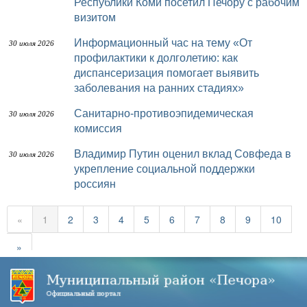
Республики Коми посетил Печору с рабочим
визитом
Информационный час на тему «От
30 июля 2026
профилактики к долголетию: как
диспансеризация помогает выявить
заболевания на ранних стадиях»
Санитарно-противоэпидемическая
30 июля 2026
комиссия
Владимир Путин оценил вклад Совфеда в
30 июля 2026
укрепление социальной поддержки
россиян
«
1
2
3
4
5
6
7
8
9
10
»