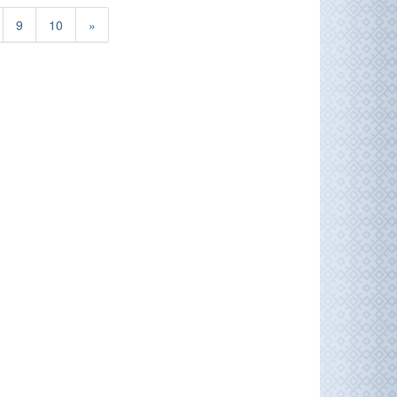
9
10
»