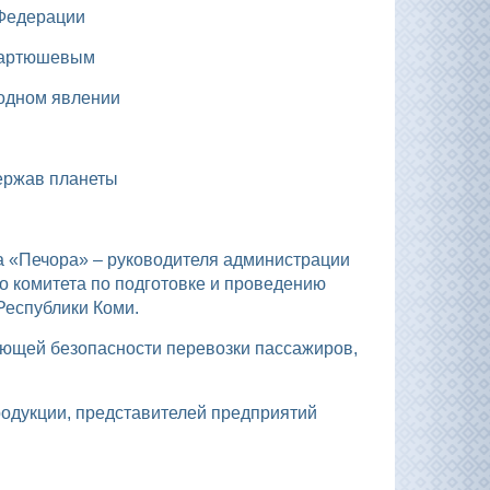
 Федерации
 Мартюшевым
родном явлении
держав планеты
и
о комитета по подготовке и проведению
Республики Коми.