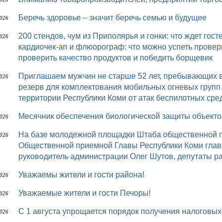
Беречь здоровье – значит беречь семью и будущее
2026
200 стендов, чум из Приполярья и гонки: что ждет гостей шестого «Достояния Севера» УЗИ,
2026
кардиочек-ап и флюорограф: что можно успеть провер
проверить качество продуктов и победить борщевик
Приглашаем мужчин не старше 52 лет, пребывающих в запасе, в мобилизационный людской
2026
резерв для комплектования мобильных огневых групп
территории Республики Коми от атак беспилотных сред
Месячник обеспечения биологической защиты объек
2026
На базе молодежной площадки Штаба общественной поддержки «Команда Республики Коми»
2026
Общественной приемной Главы Республики Коми глав
руководитель администрации Олег Шутов, депутаты р
Уважаемы жители и гости района!
2026
Уважаемые жители и гости Печоры!
2026
С 1 августа упрощается порядок получения налоговы
2026