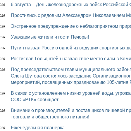
6 августа – День железнодорожных войск Российской
2026
Простились с рядовым Александром Николаевичем
2026
Экстренное предупреждение о неблагоприятном при
2026
Уважаемые жители и гости Печоры!
2026
Путин назвал Россию одной из ведущих спортивных 
2026
Ростислав Гольдштейн назвал своё место силы в Ком
2026
Под председательством главы муниципального района «Печора» – руководителя администрации
2026
Олега Шутова состоялось заседание Организационног
мероприятий, посвященных празднованию 105-летия 
В связи с установлением низких уровней воды, угрожающей безопасности перевозки пассажиров,
2026
ООО «РТК» сообщает
Вниманию производителей и поставщиков пищевой продукции, представителей предприятий
2026
торговли и общественного питания!
Еженедельная планерка
2026