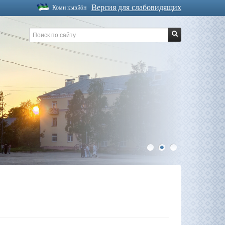
Версия для слабовидящих
Коми кывйöн
1
2
3