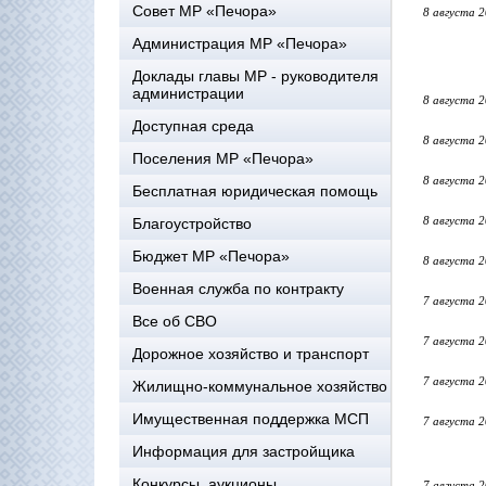
Совет МР «Печора»
8 августа 
Администрация МР «Печора»
Доклады главы МР - руководителя
администрации
8 августа 
Доступная среда
8 августа 
Поселения МР «Печора»
8 августа 
Бесплатная юридическая помощь
8 августа 
Благоустройство
Бюджет МР «Печора»
8 августа 
Военная служба по контракту
7 августа 
Все об СВО
7 августа 
Дорожное хозяйство и транспорт
7 августа 
Жилищно-коммунальное хозяйство
Имущественная поддержка МСП
7 августа 
Информация для застройщика
Конкурсы, аукционы
7 августа 