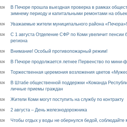
В Печоре прошла выездная проверка в рамках общественного контроля за подготовкой к осенне-
2026
зимнему периоду и капитальными ремонтами на объек
Уважаемые жители муниципального района «Печора»!
2026
С 1 августа Отделение СФР по Коми увеличит пенсии более 75 тыс. работающих пенсионеров
2026
региона
Внимание! Особый противопожарный режим!
2026
В Печоре продолжается летнее Первенство по мини-
2026
Торжественная церемония возложения цветов «Мужес
2026
В Штабе общественной поддержки «Команда Республики Коми» депутаты Совета района проводят
2026
личные приемы граждан
Жители Коми могут поступить на службу по контракту
2026
2 августа – День железнодорожника
2026
Чтобы отдых у воды не обернулся бедой, соблюдайте
2026