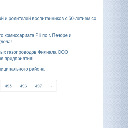
тдела!
ия предприятия!
униципального района
495
496
497
»