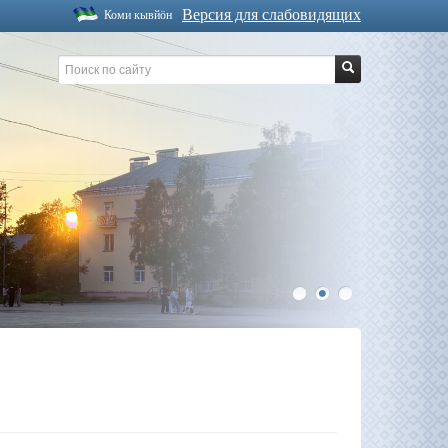
Версия для слабовидящих
Коми кывйöн
1
2
3