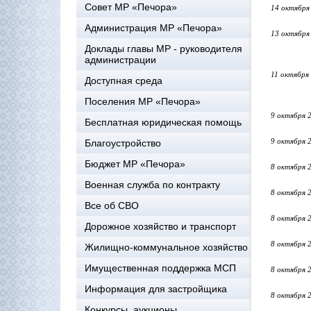
Совет МР «Печора»
14 октября
Администрация МР «Печора»
13 октября
Доклады главы МР - руководителя
администрации
11 октября
Доступная среда
Поселения МР «Печора»
9 октября 
Бесплатная юридическая помощь
9 октября 
Благоустройство
Бюджет МР «Печора»
8 октября 
Военная служба по контракту
8 октября 
Все об СВО
8 октября 
Дорожное хозяйство и транспорт
8 октября 
Жилищно-коммунальное хозяйство
Имущественная поддержка МСП
8 октября 
Информация для застройщика
8 октября 
Конкурсы, аукционы