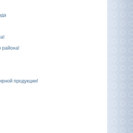
ода
а!
 района!
ирной продукции!