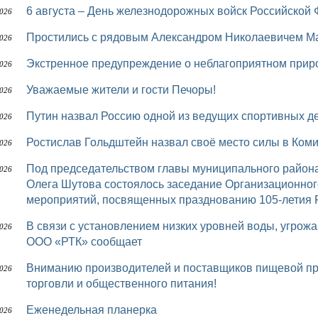
6 августа – День железнодорожных войск Российской
2026
Простились с рядовым Александром Николаевичем
2026
Экстренное предупреждение о неблагоприятном при
2026
Уважаемые жители и гости Печоры!
2026
Путин назвал Россию одной из ведущих спортивных 
2026
Ростислав Гольдштейн назвал своё место силы в Ком
2026
Под председательством главы муниципального района «Печора» – руководителя администрации
2026
Олега Шутова состоялось заседание Организационног
мероприятий, посвященных празднованию 105-летия 
В связи с установлением низких уровней воды, угрожающей безопасности перевозки пассажиров,
2026
ООО «РТК» сообщает
Вниманию производителей и поставщиков пищевой продукции, представителей предприятий
2026
торговли и общественного питания!
Еженедельная планерка
2026