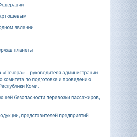
 Федерации
 Мартюшевым
родном явлении
держав планеты
и
о комитета по подготовке и проведению
Республики Коми.