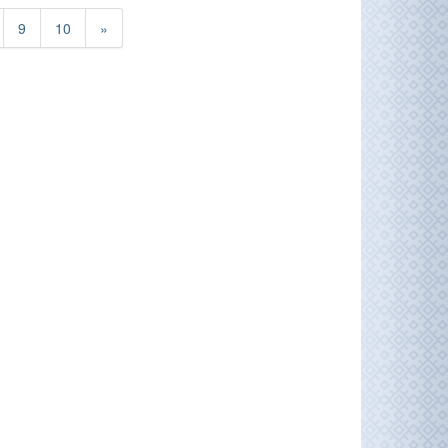
9
10
»