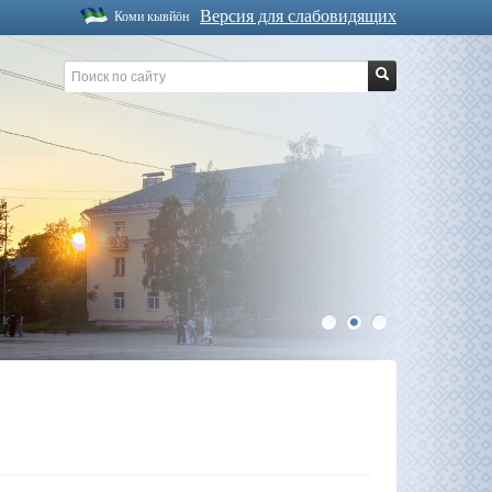
Версия для слабовидящих
Коми кывйöн
1
2
3