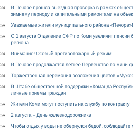
В Печоре прошла выездная проверка в рамках общественного контроля за подготовкой к осенне-
2026
зимнему периоду и капитальными ремонтами на объек
Уважаемые жители муниципального района «Печора»!
2026
С 1 августа Отделение СФР по Коми увеличит пенсии более 75 тыс. работающих пенсионеров
2026
региона
Внимание! Особый противопожарный режим!
2026
В Печоре продолжается летнее Первенство по мини-
2026
Торжественная церемония возложения цветов «Мужес
2026
В Штабе общественной поддержки «Команда Республики Коми» депутаты Совета района проводят
2026
личные приемы граждан
Жители Коми могут поступить на службу по контракту
2026
2 августа – День железнодорожника
2026
Чтобы отдых у воды не обернулся бедой, соблюдайте
2026