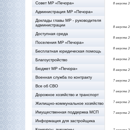
Совет МР «Печора»
8 августа 
Администрация МР «Печора»
Доклады главы МР - руководителя
администрации
8 августа 
Доступная среда
8 августа 
Поселения МР «Печора»
8 августа 
Бесплатная юридическая помощь
8 августа 
Благоустройство
Бюджет МР «Печора»
8 августа 
Военная служба по контракту
7 августа 
Все об СВО
7 августа 
Дорожное хозяйство и транспорт
7 августа 
Жилищно-коммунальное хозяйство
Имущественная поддержка МСП
7 августа 
Информация для застройщика
Конкурсы, аукционы
7 августа 