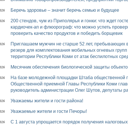
Беречь здоровье – значит беречь семью и будущее
2026
200 стендов, чум из Приполярья и гонки: что ждет гостей шестого «Достояния Севера» УЗИ,
2026
кардиочек-ап и флюорограф: что можно успеть провер
проверить качество продуктов и победить борщевик
Приглашаем мужчин не старше 52 лет, пребывающих в запасе, в мобилизационный людской
2026
резерв для комплектования мобильных огневых групп
территории Республики Коми от атак беспилотных сред
Месячник обеспечения биологической защиты объек
2026
На базе молодежной площадки Штаба общественной поддержки «Команда Республики Коми»
2026
Общественной приемной Главы Республики Коми глав
руководитель администрации Олег Шутов, депутаты р
Уважаемы жители и гости района!
2026
Уважаемые жители и гости Печоры!
2026
С 1 августа упрощается порядок получения налоговы
2026