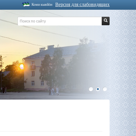
Версия для слабовидящих
Коми кывйöн
1
2
3