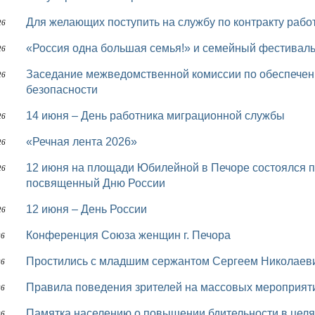
Для желающих поступить на службу по контракту раб
26
«Россия одна большая семья!» и семейный фестивал
26
Заседание межведомственной комиссии по обеспечению правопорядка и общественной
26
безопасности
14 июня – День работника миграционной службы
26
«Речная лента 2026»
26
12 июня на площади Юбилейной в Печоре состоялся праздничный концерт «Россия - Родина моя!»,
26
посвященный Дню России
12 июня – День России
26
Конференция Союза женщин г. Печора
26
Простились с младшим сержантом Сергеем Николае
26
Правила поведения зрителей на массовых мероприят
26
Памятка населению о повышении бдительности в целях недопущения совершения
26