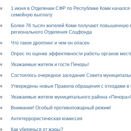
1 июня в Отделении СФР по Республике Коми начался прием заявлений на новую ежегодную
26
семейную выплату
Более 76 тысяч жителей Коми получают повышенную пенсию за проживание на Севере от
26
регионального Отделения Соцфонда
Что такое дроппинг и чем он опасен
26
Опрос по оценке эффективности работы органов мес
26
Уважаемые жители и гости Печоры!
26
Состоялось очередное заседание Совета муниципаль
26
Утверждены новые Правила обращения с отходами в
26
Уважаемые жители муниципального района «Печора»!
26
Внимание! Особый противопожарный режим!
26
Антитеррористическая комиссия
26
Как уберечься от жары?
26