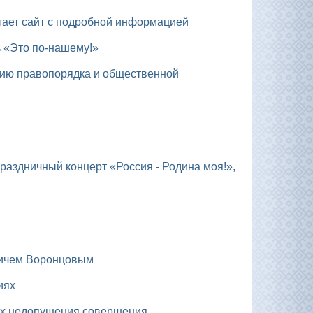
отает сайт с подробной информацией
ь «Это по-нашему!»
вичем Воронцовым
иях