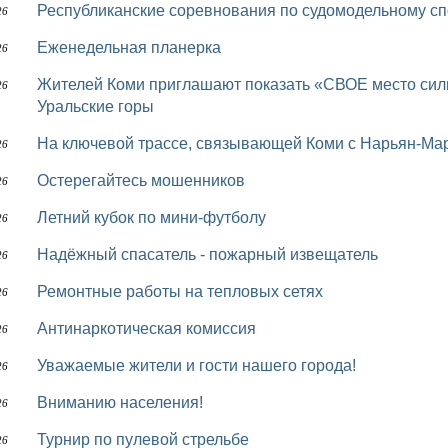
Республиканские соревнования по судомодельному сп
26
Еженедельная планерка
26
Жителей Коми приглашают показать «СВОЕ место силы» и выиграть вертолётное путешествие на
26
Уральские горы
На ключевой трассе, связывающей Коми с Нарьян-Ма
26
Остерегайтесь мошенников
26
Летний кубок по мини-футболу
26
Надёжный спасатель - пожарный извещатель
26
Ремонтные работы на тепловых сетях
26
Антинаркотическая комиссия
26
Уважаемые жители и гости нашего города!
26
Вниманию населения!
26
Турнир по пулевой стрельбе
26