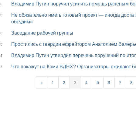
Владимир Путин поручил усилить помощь раненым б
26
Не обязательно иметь готовый проект — иногда достаточно просто сказать: «Есть идея, давайте
26
обсудим»
Заседание рабочей группы
26
Простились с гвардии ефрейтором Анатолием Валер
26
Владимир Путин утвердил перечень поручений по ит
26
Что покажут на Коми ВДНХ? Организаторы ожидают б
26
«
1
2
3
4
5
6
7
8