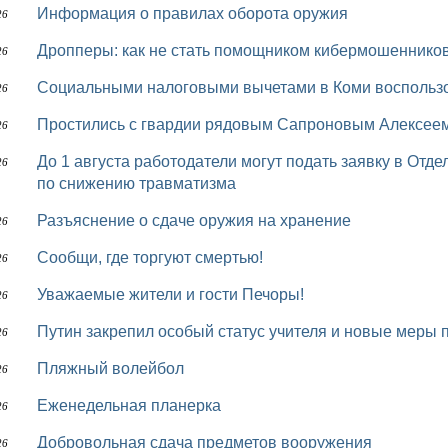
Информация о правилах оборота оружия
26
Дропперы: как не стать помощником кибермошеннико
26
Социальными налоговыми вычетами в Коми воспользо
26
Простились с гвардии рядовым Сапроновым Алексее
26
До 1 августа работодатели могут подать заявку в Отделение СФР по Коми на финансирование мер
26
по снижению травматизма
Разъяснение о сдаче оружия на хранение
26
Сообщи, где торгуют смертью!
26
Уважаемые жители и гости Печоры!
26
Путин закрепил особый статус учителя и новые меры
26
Пляжный волейбол
26
Еженедельная планерка
26
Добровольная сдача предметов вооружения
26