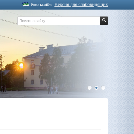
Версия для слабовидящих
Коми кывйöн
1
2
3