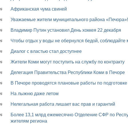
Африканская чума свиней
26
Уважаемые жители муниципального района «Печора»!
26
Владимир Путин установил День хоккея 22 декабря
26
Чтобы отдых у воды не обернулся бедой, соблюдайте
26
Диалог с властью стал доступнее
26
Жители Коми могут поступить на службу по контракту
26
Делегация Правительства Республики Коми в Печоре
26
В Печоре проводятся плановые работы по подготовке
26
На лыжню даже летом
26
Нелегальная работа лишает вас прав и гарантий
26
Более 13,1 млрд ежемесячно Отделение СФР по Республике Коми направляет на выплаты
26
жителям региона