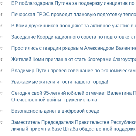
ЕР поблагодарила Путина за поддержку инициатив по
26
Печорская ГРЭС проводит плановую подготовку тепло
26
В Коми дружинников поощряют за активное участие в
26
Заседание Координационного совета по подготовке 
26
Простились с гвардии рядовым Александром Вален
26
Жителей Коми приглашают стать блогерами благоустр
26
Владимир Путин провел совещание по экономически
26
Уважаемые жители и гости нашего города!
26
Сегодня свой 95-летний юбилей отмечает Валентина Павловна Лебеденкова, ветеран Великой
26
Отечественной войны, труженик тыла
Безопасность денег в цифровой среде
26
Заместитель Председателя Правительства Республики Коми Эдуард Слабиков провел в Печоре
26
личный прием на базе Штаба общественной поддержк