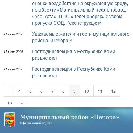
оценки воздействия на окружающую среду,
по объекту «Магистральный нефтепровод
«Уса-Ухта». НПС «Зеленоборск» с узлом
пропуска СОД. Реконструкция»
Уважаемые жители и гости муниципального
11 июня 2026
района «Печора»!
Гострудинспекция в Республике Коми
11 июня 2026
разъясняет
Гострудинспекция в Республике Коми
11 июня 2026
разъясняет
«
4
5
6
7
8
9
10
11
12
13
»