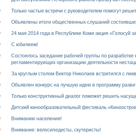
Только частые встречи с руководителем помогут реш
4
Объявлены итоги общественных слушаний состоявших
4
24 мая 2014 года в Республике Коми акция «Голосуй з
4
С юбилеем!
4
Состоялось заседание рабочей группы по разработке нормативных правовых актов,
4
регламентирующих организацию деятельности нестац
За круглым столом Виктор Николаев встретился с л
4
Объявлен конкурс на лучшую идею в программу разви
4
Только конструктивный диалог поможет решить насу
4
Детский кинообразовательный фестиваль «Киноостро
4
Вниманию населения!
4
Внимание: велосипедисты, скутеристы!
4