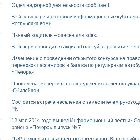
Отдел надзорной деятельности сообщает!
4
В Сыктывкаре изготовили информационные кубы для акции в поддержку "Программы развития
4
Республики Коми"
Пьяный водитель – опасен для всех.
4
В Печоре проводится акция «Голосуй за развитие Рес
4
Извещение о проведении открытого конкурса на право заключения договора на осуществления
4
перевозок пассажиров и багажа по регулярным авто
«Печора»
Проведена экспертиза по определению качества укладки тротуарной плитки на площади
4
Юбилейной
Состоится встреча населения с заместителем руководителя Государственной жилищной инспекции
4
РК
12 мая 2014 года вышел Информационный вестник Совета и администрации муниципального
4
района «Печора» выпуск № 7
ПФР подвел итоги четвертого ежегодного Всероссийс
4