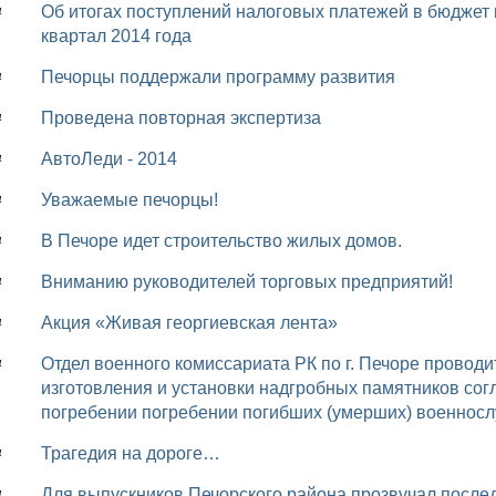
Об итогах поступлений налоговых платежей в бюджет муниципального района «Печора» за 1
4
квартал 2014 года
Печорцы поддержали программу развития
4
Проведена повторная экспертиза
4
АвтоЛеди - 2014
4
Уважаемые печорцы!
4
В Печоре идет строительство жилых домов.
4
Вниманию руководителей торговых предприятий!
4
Акция «Живая георгиевская лента»
4
Отдел военного комиссариата РК по г. Печоре проводит оплату ритуальных услуг, оплату
4
изготовления и установки надгробных памятников сог
погребении погребении погибших (умерших) военно
Трагедия на дороге…
4
Для выпускников Печорского района прозвучал после
4