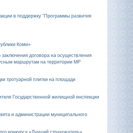
публики Коми»
бусным маршрутам на территории МР
кого конкурса «Лучший страхователь»