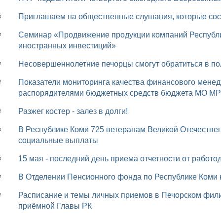
Приглашаем на общественные слушания, которые сост
4
Семинар «Продвижение продукции компаний Республики Коми на внешние рынки. Привлечение
4
иностранных инвестиций»
Несовершеннолетние печорцы смогут обратиться в п
4
Показатели мониторинга качества финансового менеджмента, осуществляемого главными
4
распорядителями бюджетных средств бюджета МО МР 
Разжег костер - залез в долги!
4
В Республике Коми 725 ветеранам Великой Отечественной войны выплачиваются пенсии и
4
социальные выплаты
15 мая - последний день приема отчетности от работо
4
В Отделении Пенсионного фонда по Республике Коми н
4
Расписание и темы личных приемов в Печорском филиале Республиканской общественной
4
приёмной Главы РК