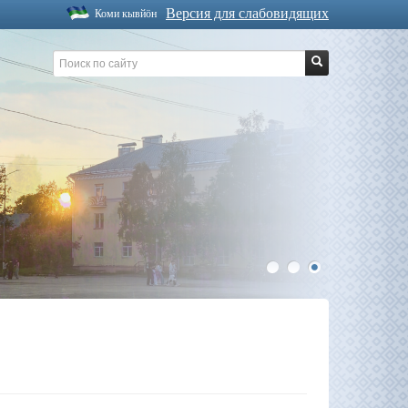
Версия для слабовидящих
Коми кывйöн
1
2
3