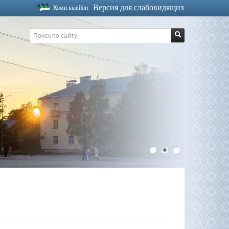
Версия для слабовидящих
Коми кывйöн
1
2
3