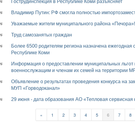
Гострудинспекция в Республике Коми разъясняет
26
Владимир Путин: РФ смогла полностью импортозамес
26
Уважаемые жители муниципального района «Печора»!
26
Труд самозанятых граждан
26
Более 6500 родителям региона назначена ежегодная семейная выплата Отделением СФР по
26
Республике Коми
Информация о предоставлении муниципальных льгот и мер социальной поддержки
26
военнослужащим и членам их семей на территории М
Объявление о результатах проведения конкурса на замещение вакантной должности директора
26
МУП «Горводоканал»
29 июня - дата образования АО «Тепловая сервисная
26
«
1
2
3
4
5
6
7
8