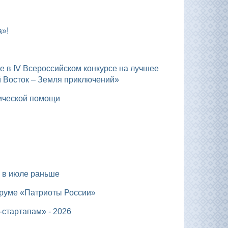
а»!
й Восток – Земля приключений»
дической помощи
я в июле раньше
оруме «Патриоты России»
-стартапам» - 2026