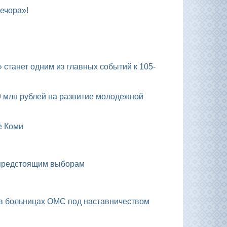
ечора»!
е Коми
к предстоящим выборам
у в больницах ОМС под наставничеством