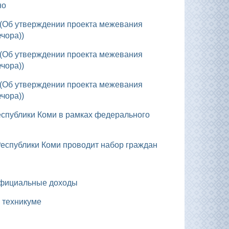
но
ечора))
ечора))
ечора))
 Республики Коми проводит набор граждан
 официальные доходы
 техникуме