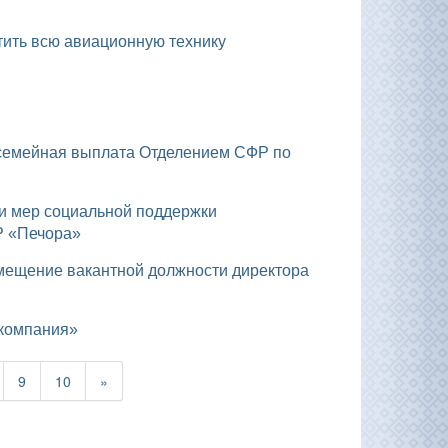
тить всю авиационную технику
Р «Печора»
 компания»
9
10
»