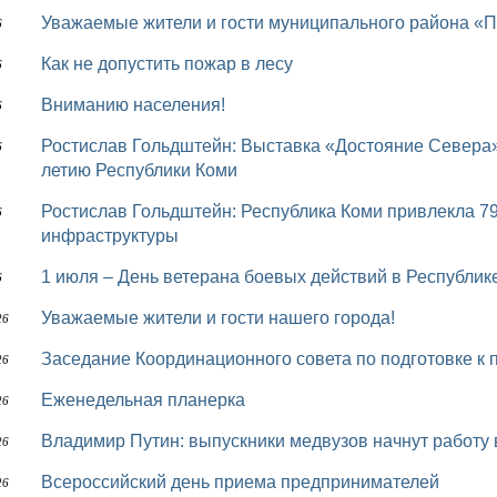
Уважаемые жители и гости муниципального района «П
6
Как не допустить пожар в лесу
6
Вниманию населения!
6
Ростислав Гольдштейн: Выставка «Достояние Севера» станет одним из главных событий к 105-
6
летию Республики Коми
Ростислав Гольдштейн: Республика Коми привлекла 79 млн рублей на развитие молодежной
6
инфраструктуры
1 июля – День ветерана боевых действий в Республик
6
Уважаемые жители и гости нашего города!
26
Заседание Координационного совета по подготовке 
26
Еженедельная планерка
26
Владимир Путин: выпускники медвузов начнут работ
26
Всероссийский день приема предпринимателей
26