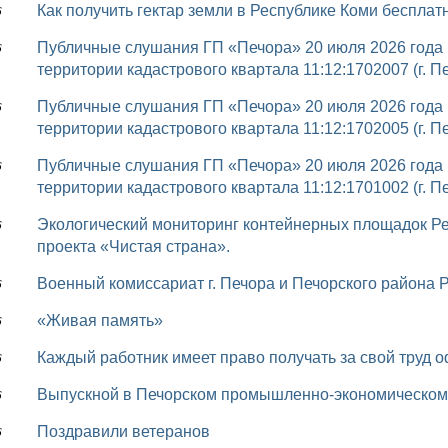
Как получить гектар земли в Республике Коми бесплат
6
Публичные слушания ГП «Печора» 20 июля 2026 года (Об утверждении проекта межевания
6
территории кадастрового квартала 11:12:1702007 (г. П
Публичные слушания ГП «Печора» 20 июля 2026 года (Об утверждении проекта межевания
6
территории кадастрового квартала 11:12:1702005 (г. П
Публичные слушания ГП «Печора» 20 июля 2026 года (Об утверждении проекта межевания
6
территории кадастрового квартала 11:12:1701002 (г. П
Экологический мониторинг контейнерных площадок Республики Коми в рамках федерального
6
проекта «Чистая страна».
Военный комиссариат г. Печора и Печорского района
6
«Живая память»
6
Каждый работник имеет право получать за свой труд
6
Выпускной в Печорском промышленно-экономическом
6
Поздравили ветеранов
6