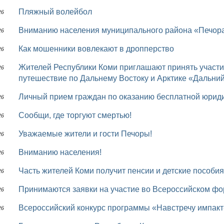
Пляжный волейбол
26
Вниманию населения муниципального района «Печор
26
Как мошенники вовлекают в дропперство
26
Жителей Республики Коми приглашают принять участие в IV Всероссийском конкурсе на лучшее
26
путешествие по Дальнему Востоку и Арктике «Дальни
Личный прием граждан по оказанию бесплатной юри
26
Сообщи, где торгуют смертью!
26
Уважаемые жители и гости Печоры!
26
Вниманию населения!
26
Часть жителей Коми получит пенсии и детские пособи
26
Принимаются заявки на участие во Всероссийском ф
26
Всероссийский конкурс программы «Навстречу импакт
26