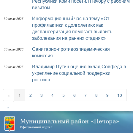
Республики Коми посетил Печору с рабочим
визитом
Информационный час на тему «От
30 июля 2026
профилактики к долголетию: как
диспансеризация помогает выявить
заболевания на ранних стадиях»
Санитарно-противоэпидемическая
30 июля 2026
комиссия
Владимир Путин оценил вклад Совфеда в
30 июля 2026
укрепление социальной поддержки
россиян
«
1
2
3
4
5
6
7
8
9
10
»