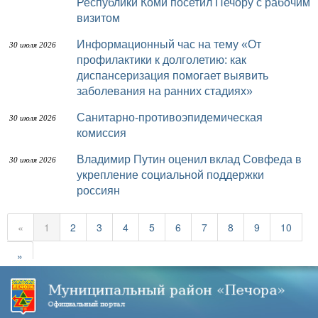
Республики Коми посетил Печору с рабочим
визитом
Информационный час на тему «От
30 июля 2026
профилактики к долголетию: как
диспансеризация помогает выявить
заболевания на ранних стадиях»
Санитарно-противоэпидемическая
30 июля 2026
комиссия
Владимир Путин оценил вклад Совфеда в
30 июля 2026
укрепление социальной поддержки
россиян
«
1
2
3
4
5
6
7
8
9
10
»