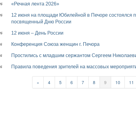
«Речная лента 2026»
26
12 июня на площади Юбилейной в Печоре состоялся праздничный концерт «Россия - Родина моя!»,
26
посвященный Дню России
12 июня – День России
26
Конференция Союза женщин г. Печора
26
Простились с младшим сержантом Сергеем Николае
26
Правила поведения зрителей на массовых мероприят
26
«
4
5
6
7
8
9
10
11