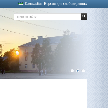
Версия для слабовидящих
Коми кывйöн
1
2
3