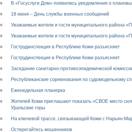
В «Госуслуги Дом» появились уведомления о планов
26
18 июня – День службы военных сообщений
26
Уважаемые жители и гости муниципального района «П
26
Уважаемые жители и гости муниципального района «П
26
Гострудинспекция в Республике Коми разъясняет
26
Гострудинспекция в Республике Коми разъясняет
26
Заседание санитарно-противоэпидемической комисси
26
Республиканские соревнования по судомодельному сп
26
Еженедельная планерка
26
Жителей Коми приглашают показать «СВОЕ место силы» и выиграть вертолётное путешествие на
26
Уральские горы
На ключевой трассе, связывающей Коми с Нарьян-Ма
26
Остерегайтесь мошенников
26