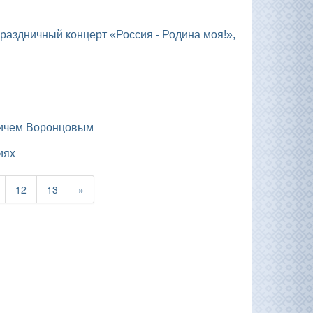
вичем Воронцовым
иях
12
13
»