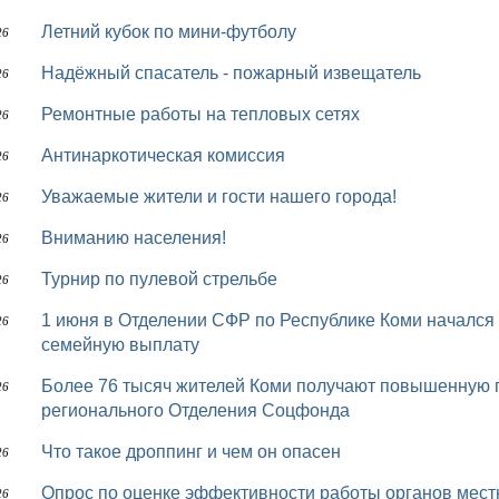
Летний кубок по мини-футболу
26
Надёжный спасатель - пожарный извещатель
26
Ремонтные работы на тепловых сетях
26
Антинаркотическая комиссия
26
Уважаемые жители и гости нашего города!
26
Вниманию населения!
26
Турнир по пулевой стрельбе
26
1 июня в Отделении СФР по Республике Коми начался прием заявлений на новую ежегодную
26
семейную выплату
Более 76 тысяч жителей Коми получают повышенную пенсию за проживание на Севере от
26
регионального Отделения Соцфонда
Что такое дроппинг и чем он опасен
26
Опрос по оценке эффективности работы органов мес
26