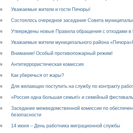
Уважаемые жители и гости Печоры!
26
Состоялось очередное заседание Совета муниципаль
26
Утверждены новые Правила обращения с отходами в
26
Уважаемые жители муниципального района «Печора»!
26
Внимание! Особый противопожарный режим!
26
Антитеррористическая комиссия
26
Как уберечься от жары?
26
Для желающих поступить на службу по контракту раб
26
«Россия одна большая семья!» и семейный фестивал
26
Заседание межведомственной комиссии по обеспечению правопорядка и общественной
26
безопасности
14 июня – День работника миграционной службы
26