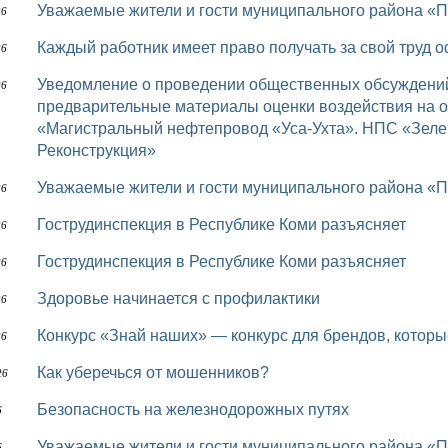
Уважаемые жители и гости муниципального района «П
26
Каждый работник имеет право получать за свой труд
26
Уведомление о проведении общественных обсуждений проектной документации, включая
26
предварительные материалы оценки воздействия на о
«Магистральный нефтепровод «Уса-Ухта». НПС «Зелен
Реконструкция»
Уважаемые жители и гости муниципального района «П
26
Гострудинспекция в Республике Коми разъясняет
26
Гострудинспекция в Республике Коми разъясняет
26
Здоровье начинается с профилактики
26
Конкурс «Знай наших» — конкурс для брендов, которы
26
Как уберечься от мошенников?
26
Безопасность на железнодорожных путях
6
Уважаемые жители и гости муниципального района «П
6