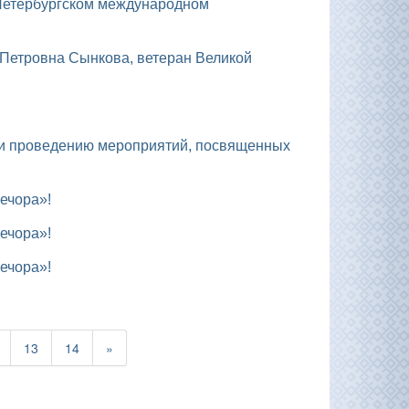
ечора»!
ечора»!
ечора»!
13
14
»