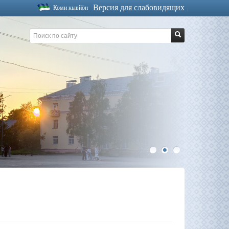
Версия для слабовидящих
Коми кывйöн
1
2
3