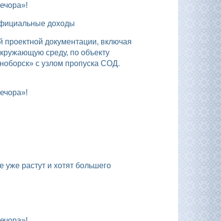
ечора»!
 официальные доходы
кружающую среду, по объекту
оборск» с узлом пропуска СОД.
ечора»!
е уже растут и хотят большего
ечора»!