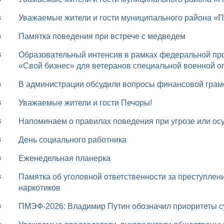
Уважаемые жители и гости муниципального района «П
6
Памятка поведения при встрече с медведем
6
Образовательный интенсив в рамках федеральной программы в сфере предпринимательства
6
«Свой бизнес» для ветеранов специальной военной о
В администрации обсудили вопросы финансовой грам
6
Уважаемые жители и гости Печоры!
6
Напоминаем о правилах поведения при угрозе или ос
6
День социального работника
6
Еженедельная планерка
6
Памятка об уголовной ответственности за преступления, связанные с незаконным оборотом
6
наркотиков
ПМЭФ-2026: Владимир Путин обозначил приоритеты с
6