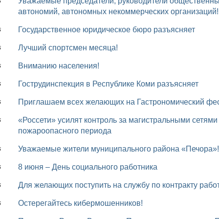
Уважаемые председатели, руководители общественных организаций, национально-культурных
6
автономий, автономных некоммерческих организаций!
Государственное юридическое бюро разъясняет
6
Лучший спортсмен месяца!
6
Вниманию населения!
6
Гострудинспекция в Республике Коми разъясняет
6
Приглашаем всех желающих на Гастрономический фе
6
«Россети» усилят контроль за магистральными сетями Северо-Запада во время летнего
6
пожароопасного периода
Уважаемые жители муниципального района «Печора»!
6
8 июня – День социального работника
6
Для желающих поступить на службу по контракту раб
6
Остерегайтесь кибермошенников!
6