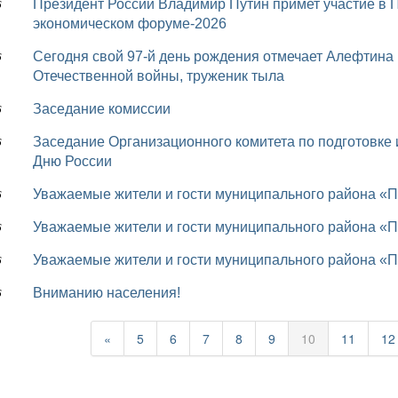
Президент России Владимир Путин примет участие в Петербургском международном
6
экономическом форуме-2026
Сегодня свой 97-й день рождения отмечает Алефтина Петровна Сынкова, ветеран Великой
6
Отечественной войны, труженик тыла
Заседание комиссии
6
Заседание Организационного комитета по подготовке и проведению мероприятий, посвященных
6
Дню России
Уважаемые жители и гости муниципального района «П
6
Уважаемые жители и гости муниципального района «П
6
Уважаемые жители и гости муниципального района «П
6
Вниманию населения!
6
«
5
6
7
8
9
10
11
12