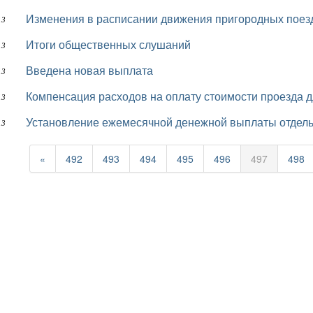
Изменения в расписании движения пригородных поез
13
Итоги общественных слушаний
13
Введена новая выплата
13
Компенсация расходов на оплату стоимости проезда
13
Установление ежемесячной денежной выплаты отдел
13
«
492
493
494
495
496
497
498