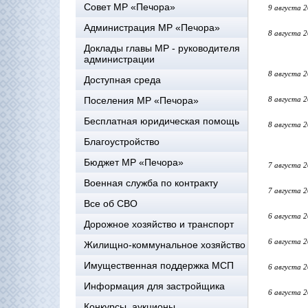
Совет МР «Печора»
9 августа 
Администрация МР «Печора»
8 августа 
Доклады главы МР - руководителя
администрации
8 августа 
Доступная среда
Поселения МР «Печора»
8 августа 
Бесплатная юридическая помощь
8 августа 
Благоустройство
Бюджет МР «Печора»
7 августа 
Военная служба по контракту
7 августа 
Все об СВО
6 августа 
Дорожное хозяйство и транспорт
6 августа 
Жилищно-коммунальное хозяйство
Имущественная поддержка МСП
6 августа 
Информация для застройщика
6 августа 
Конкурсы, аукционы