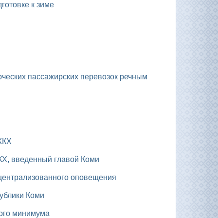
дготовке к зиме
ЖКХ
КХ, введенный главой Коми
 централизованного оповещения
публики Коми
ного минимума