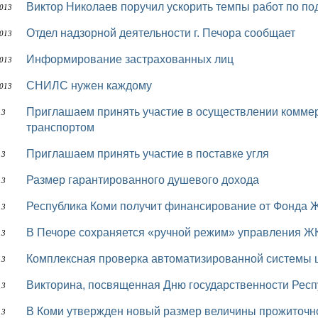
Виктор Николаев поручил ускорить темпы работ по по
2013
Отдел надзорной деятельности г. Печора сообщает
2013
Информирование застрахованных лиц
2013
СНИЛС нужен каждому
2013
Приглашаем принять участие в осуществлении коммерческих пассажирских перевозок речным
13
транспортом
Приглашаем принять участие в поставке угля
13
Размер гарантированного душевого дохода
13
Республика Коми получит финансирование от Фонда 
13
В Печоре сохраняется «ручной режим» управления Ж
13
Комплексная проверка автоматизированной системы
13
Викторина, посвященная Дню государственности Рес
13
В Коми утвержден новый размер величины прожиточ
13