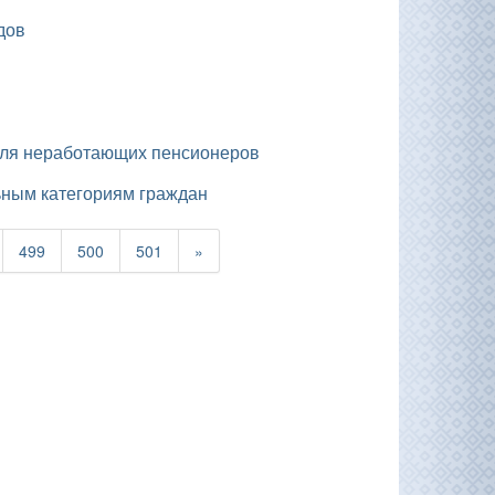
дов
 для неработающих пенсионеров
ьным категориям граждан
499
500
501
»