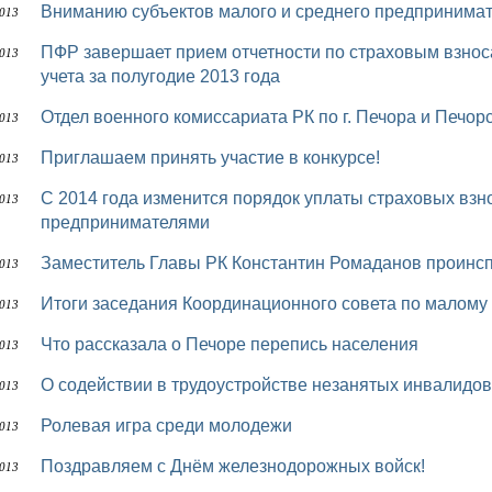
Вниманию субъектов малого и среднего предпринимат
2013
ПФР завершает прием отчетности по страховым взносам и сведениям персонифицированного
2013
учета за полугодие 2013 года
Отдел военного комиссариата РК по г. Печора и Печо
2013
Приглашаем принять участие в конкурсе!
2013
С 2014 года изменится порядок уплаты страховых взносов индивидуальными
2013
предпринимателями
Заместитель Главы РК Константин Ромаданов проинсп
2013
Итоги заседания Координационного совета по малом
2013
Что рассказала о Печоре перепись населения
2013
О содействии в трудоустройстве незанятых инвалидов
2013
Ролевая игра среди молодежи
2013
Поздравляем с Днём железнодорожных войск!
2013