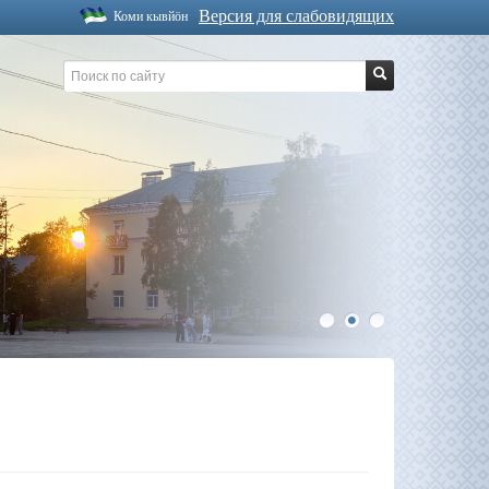
Версия для слабовидящих
Коми кывйöн
1
2
3