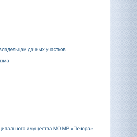
 владельцам дачных участков
изма
ниципального имущества МО МР «Печора»