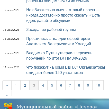
раненым бойцам СВО и их семьям
Не обязательно иметь готовый проект —
16 июля 2026
иногда достаточно просто сказать: «Есть
идея, давайте обсудим»
Заседание рабочей группы
16 июля 2026
Простились с гвардии ефрейтором
16 июля 2026
Анатолием Валерьевичем Холодий
Владимир Путин утвердил перечень
15 июля 2026
поручений по итогам ПМЭФ-2026
Что покажут на Коми ВДНХ? Организаторы
15 июля 2026
ожидают более 150 участников
«
1
2
3
4
5
6
7
8
9
10
»