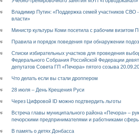
Учебно-тренировочного занятия МУП «Горводоканал»
26
Владимир Путин: «Поддержка семей участников СВО - важнейшая задача для всех ветвей
26
власти»
Министр культуры Коми посетила с рабочим визитом 
26
Правила и порядок поведения при обнаружении подо
26
Списки избирательных участков для проведения выборов депутатов Государственной Думы
26
Федерального Собрания Российской Федерации девят
депутатов Совета ГП «Печора» пятого созыва 20.09.20
Что делать если вы стали дроппером
26
28 июля – День Крещения Руси
26
Через Цифровой ID можно подтвердить льготы
26
Встреча главы муниципального района «Печора» – руководителя администрации Олега Шутова с
26
печорскими предпринимателями и работниками сферы
В память о детях Донбасса
26