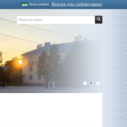
Версия для слабовидящих
Коми кывйöн
1
2
3