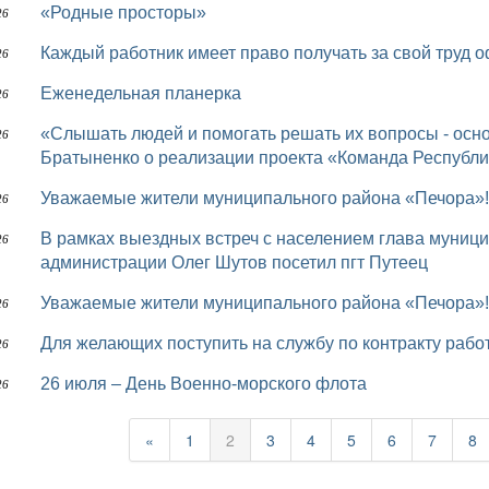
«Родные просторы»
26
Каждый работник имеет право получать за свой труд
26
Еженедельная планерка
26
«Слышать людей и помогать решать их вопросы - основная задача работы власти» — Дмитрий
26
Братыненко о реализации проекта «Команда Республи
Уважаемые жители муниципального района «Печора»!
26
В рамках выездных встреч с населением глава муниципального района «Печора» – руководитель
26
администрации Олег Шутов посетил пгт Путеец
Уважаемые жители муниципального района «Печора»!
26
Для желающих поступить на службу по контракту раб
26
26 июля – День Военно-морского флота
26
«
1
2
3
4
5
6
7
8