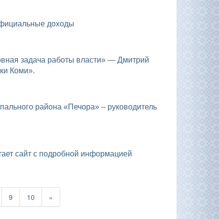
 официальные доходы
ки Коми».
отает сайт с подробной информацией
9
10
»