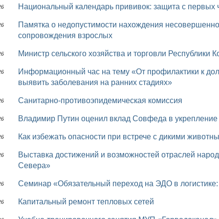
Национальный календарь прививок: защита с первых 
26
Памятка о недопустимости нахождения несовершеннолетних на водных объектах без
26
сопровождения взрослых
Министр сельского хозяйства и торговли Республики 
26
Информационный час на тему «От профилактики к долголетию: как диспансеризация помогает
26
выявить заболевания на ранних стадиях»
Санитарно-противоэпидемическая комиссия
26
Владимир Путин оценил вклад Совфеда в укрепление
26
Как избежать опасности при встрече с дикими животн
26
Выставка достижений и возможностей отраслей народного хозяйства Республики Коми «Достояние
26
Севера»
Семинар «Обязательный переход на ЭДО в логистике: 
26
Капитальный ремонт тепловых сетей
26