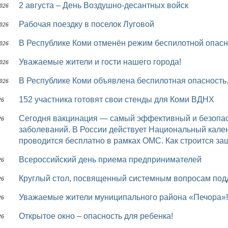
2 августа – День Воздушно-десантных войск
2026
Рабочая поездку в поселок Луговой
2026
В Республике Коми отменён режим беспилотной опасн
2026
Уважаемые жители и гости нашего города!
2026
В Республике Коми объявлена беспилотная опасность
2026
152 участника готовят свои стенды для Коми ВДНХ
26
Сегодня вакцинация — самый эффективный и безопасный метод профилактики инфекционных
26
заболеваний. В России действует Национальный кале
проводится бесплатно в рамках ОМС. Как строится за
Всероссийский день приема предпринимателей
26
Круглый стол, посвященный системным вопросам под
26
Уважаемые жители муниципального района «Печора»!
26
Открытое окно – опасность для ребенка!
26