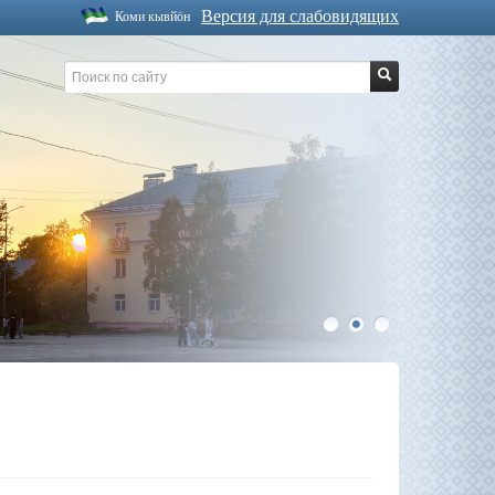
Версия для слабовидящих
Коми кывйöн
1
2
3