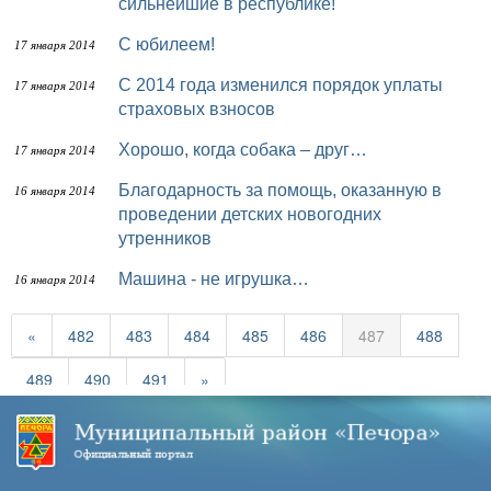
сильнейшие в республике!
С юбилеем!
17 января 2014
С 2014 года изменился порядок уплаты
17 января 2014
страховых взносов
Хорошо, когда собака – друг…
17 января 2014
Благодарность за помощь, оказанную в
16 января 2014
проведении детских новогодних
утренников
Машина - не игрушка…
16 января 2014
«
482
483
484
485
486
487
488
489
490
491
»