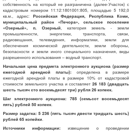
собственность на который не разграничена (далее-Участок) с
кадастровым номером 11:12:1801001:805, площадью 5 192,0
кв.м., адрес:
Российская Федерация, Республика Коми,
муниципальный район «Печора», сельское поселение
«Озерный», п. Озерный
, категория земель - земли
промышленности, энергетики, транспорта, связи,
радиовещания, телевидения, информатики, земли для
обеспечения космической деятельности, земли обороны,
безопасности и земли иного специального назначения, виды
разрешенного использования – водный транспорт.
Начальная цена предмета электронного аукциона (размер
ежегодной арендной платы):
определена
в размере
ежегодной арендной платы в размере 10% от кадастровой
стоимости земельного участка и составляет
26 183 (двадцать
шесть тысяч сто восемьдесят три) рубля 26 копеек.
Шаг электронного аукциона: 785 (семьсот восемьдесят
пять) рублей 50 копеек
.
Размер задатка: 5 236 (пять тысяч двести тридцать шесть)
рублей 65 копейки
.
Источники информации:
извещение о проведении