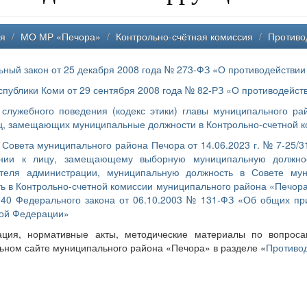
ая
/
МО МР «Печора»
/
Контрольно-счётная комиссия
/
Противо
ный закон от 25 декабря 2008 года № 273-ФЗ «О противодействии
спублики Коми от 29 сентября 2008 года № 82-РЗ «О противодейст
служебного поведения (кодекс этики) главы муниципального ра
ц, замещающих муниципальные должности в Контрольно-счетной 
Совета муниципального района Печора от 14.06.2023 г. № 7-25/
нии к лицу, замещающему выборную муниципальную должнос
ителя администрации, муниципальную должность в Совете му
ь в Контрольно-счетной комиссии муниципального района «Печора»
 40 Федерального закона от 06.10.2003 № 131-ФЗ «Об общих пр
кой Федерации»
ция, нормативные акты, методические материалы по вопроса
ном сайте муниципального района «Печора» в разделе «
Противо