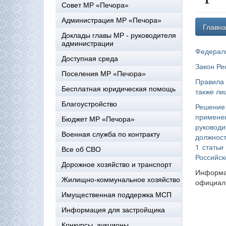
Совет МР «Печора»
Администрация МР «Печора»
Главн
Доклады главы МР - руководителя
администрации
Федераль
Доступная среда
Закон Ре
Поселения МР «Печора»
Правила 
Бесплатная юридическая помощь
также ли
Благоустройство
Решение 
примене
Бюджет МР «Печора»
руковод
Военная служба по контракту
должност
1 статьи
Все об СВО
Российс
Дорожное хозяйство и транспорт
Информа
Жилищно-коммунальное хозяйство
официаль
Имущественная поддержка МСП
Информация для застройщика
Конкурсы, аукционы