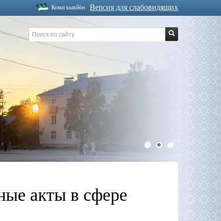
Версия для слабовидящих
Коми кывйöн
1
2
3
ные акты в сфере