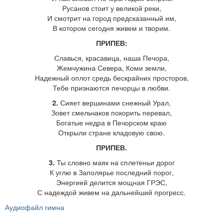
Русанов стоит у великой реки,
И смотрит на город предсказанный им,
В котором сегодня живем и творим.
ПРИПЕВ:
Славься, красавица, наша Печора,
Жемчужина Севера, Коми земли,
Надежный оплот средь бескрайних просторов,
Тебе признаются печорцы в любви.
2.
Сияет вершинами снежный Урал,
Зовет смельчаков покорить перевал,
Богатые недра в Печорском краю
Открыли стране кладовую свою.
ПРИПЕВ.
3.
Ты словно маяк на сплетеньи дорог
К углю в Заполярье последний порог,
Энергией делится мощная ГРЭС,
С надеждой живем на дальнейший прогресс.
Аудиофайл гимна