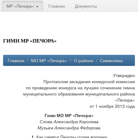
МР «Печора»
Главная
Документы
ГИМН МР «ПЕЧОРА»
Главная
/
МО МР «Печора»
/
О районе
/
Символика
Утвержден
Протоколом заседания конкурсной комиссии
по проведению конкурса на лучшее сочинение гимна
муниципального образования муниципального района
«Печора»
от 1 ноября 2013 года
Гимн МО МР «Печора»
Слова Александра Королева
Музыка Александра Федорова
1
. Как символ Печоры годам вопреки