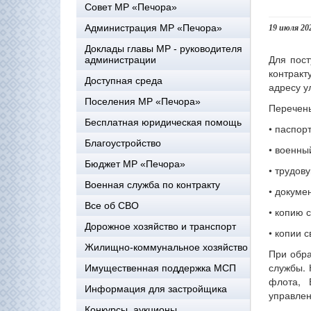
Совет МР «Печора»
Администрация МР «Печора»
19 июля 20
Доклады главы МР - руководителя
Для пост
администрации
контракт
Доступная среда
адресу у
Поселения МР «Печора»
Перечень
Бесплатная юридическая помощь
• паспорт
Благоустройство
• военны
Бюджет МР «Печора»
• трудов
Военная служба по контракту
• докуме
Все об СВО
• копию 
Дорожное хозяйство и транспорт
• копии 
Жилищно-коммунальное хозяйство
При обра
службы. 
Имущественная поддержка МСП
флота, 
Информация для застройщика
управлен
Конкурсы, аукционы