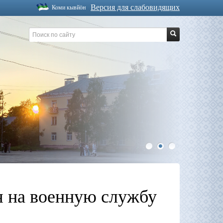
Версия для слабовидящих
Коми кывйöн
1
2
3
я на военную службу