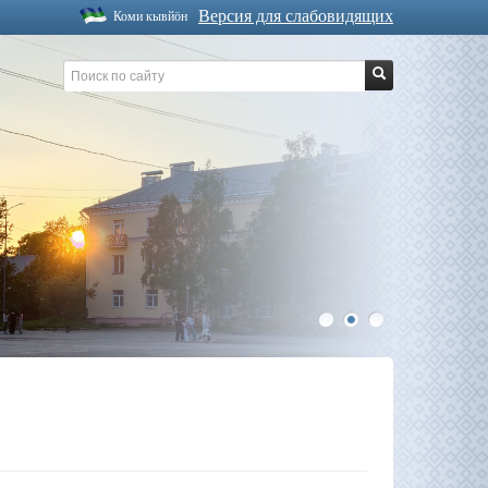
Версия для слабовидящих
Коми кывйöн
1
2
3