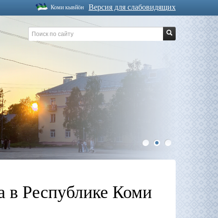
Версия для слабовидящих
Коми кывйöн
1
2
3
а в Республике Коми