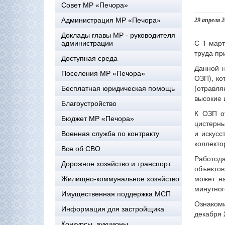
Совет МР «Печора»
Администрация МР «Печора»
29 апреля 
Доклады главы МР - руководителя
С 1 март
администрации
труда пр
Доступная среда
Данной н
Поселения МР «Печора»
ОЗП), ко
(отравля
Бесплатная юридическая помощь
высокие 
Благоустройство
К ОЗП от
Бюджет МР «Печора»
цистерны
и искусс
Военная служба по контракту
коллектор
Все об СВО
Работод
Дорожное хозяйство и транспорт
объектов
может на
Жилищно-коммунальное хозяйство
минутног
Имущественная поддержка МСП
Ознакоми
Информация для застройщика
декабря 
Конкурсы, аукционы