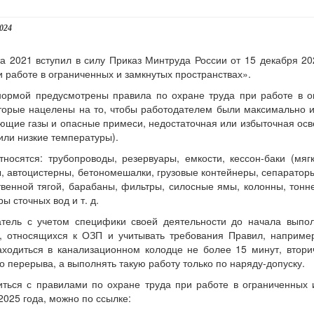
2024
а 2021 вступил в силу Приказ Минтруда России от 15 декабря 2
и работе в ограниченных и замкнутых пространствах».
ормой предусмотрены правила по охране труда при работе в ог
торые нацелены на то, чтобы работодателем были максимально
ющие газы и опасные примеси, недостаточная или избыточная ос
или низкие температуры).
носятся: трубопроводы, резервуары, емкости, кессон-баки (мяг
, автоцистерны, бетономешалки, грузовые контейнеры, сепаратор
твенной тягой, барабаны, фильтры, силосные ямы, колонны, тонне
ы сточных вод и т. д.
атель с учетом специфики своей деятельности до начала выпо
, относящихся к ОЗП и учитывать требования Правил, например
ходиться в канализационном колодце не более 15 минут, втори
о перерыва, а выполнять такую работу только по наряду-допуску.
ться с правилами по охране труда при работе в ограниченных 
2025 года, можно по ссылке: