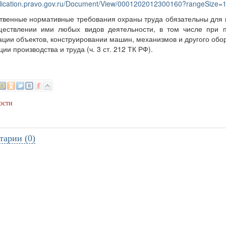
ublication.pravo.gov.ru/Document/View/0001202012300160?rangeSize=
твенные нормативные требования охраны труда обязательны для
ествлении ими любых видов деятельности, в том числе при пр
ации объектов, конструировании машин, механизмов и другого обо
ии производства и труда (ч. 3 ст. 212 ТК РФ).
ости
тарии (0)