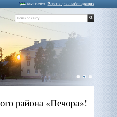
Версия для слабовидящих
Коми кывйöн
1
2
3
ого района «Печора»!