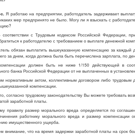
2025
ос.
Я работаю на предприятии, работодатель задерживает выплат
икаких мер предпринято не было. Могу ли я взыскать с работода
ацию?
В соответствии с Трудовым кодексом Российской Федерации, пр
братиться к работодателю с требованием о выплате денежной ком
тель обязан выплатить вышеуказанную компенсацию за каждый д
го за днем, когда должна была быть перечислена зарплата, по де
компенсации должен быть не ниже 1/150 действующей в соот
ного банка Российской Федерации от не выплаченных в установле
ым нормативным актом, коллективным договором либо трудовым 
ышеуказанной компенсации.
го, согласно трудовому законодательству Вы можете требовать во
атой заработной платы.
у правилу размер морального вреда определяется по соглашен
ичинения работнику морального вреда и размер компенсации 
нию имущественного ущерба.
 внимание, что на время задержки заработной платы на срок бол