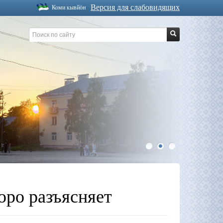
Версия для слабовидящих
Коми кывйöн
1
2
3
юро разъясняет