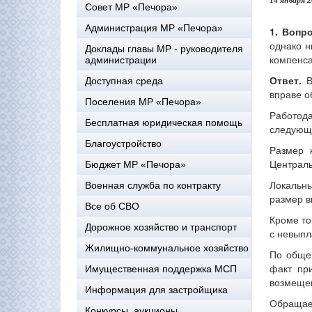
14 января 
Совет МР «Печора»
Администрация МР «Печора»
1.
Вопр
однако н
Доклады главы МР - руководителя
компенс
администрации
Ответ.
Доступная среда
вправе о
Поселения МР «Печора»
Работода
Бесплатная юридическая помощь
следующе
Благоустройство
Размер 
Централь
Бюджет МР «Печора»
Локальн
Военная служба по контракту
размер в
Все об СВО
Кроме то
Дорожное хозяйство и транспорт
с невыпл
Жилищно-коммунальное хозяйство
По общем
факт пр
Имущественная поддержка МСП
возмеще
Информация для застройщика
Обращаем
Конкурсы, аукционы