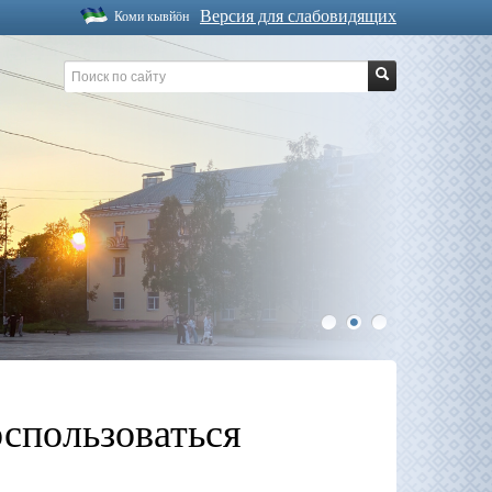
Версия для слабовидящих
Коми кывйöн
1
2
3
спользоваться