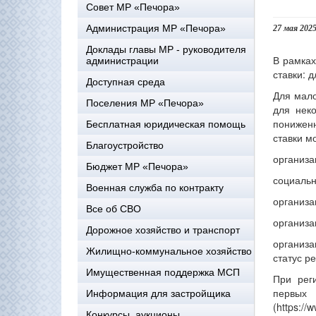
Совет МР «Печора»
Администрация МР «Печора»
27 мая 202
Доклады главы МР - руководителя
В рамках
администрации
ставки: 
Доступная среда
Для мало
Поселения МР «Печора»
для нек
понижен
Бесплатная юридическая помощь
ставки м
Благоустройство
организа
Бюджет МР «Печора»
социальн
Военная служба по контракту
организа
Все об СВО
организа
Дорожное хозяйство и транспорт
организа
Жилищно-коммунальное хозяйство
статус р
Имущественная поддержка МСП
При рег
первы
Информация для застройщика
(https://
Конкурсы, аукционы