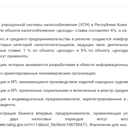
5
 упрощенной системы налогообложения (УСН) в Республике Коми
для объекта налогообложения «доходы» ставка составляет 4%, а на
го и среднего предпринимательства в регионе создаются комфорт
оторых категорий налогоплательщиков, ведущих свою деятельно
ные ставки: 1 % по объекту «доходы» и 5% по объекту «доход
огут применять:
ции, которые занимаются разработками в области информационных
о ориентированные некоммерческие организации;
ции и ИП, занимающиеся производством изделий народных худож
ции и ИП, признанные социальными и включенные в реестр средне
ции и индивидуальные предприниматели, зарегистрированные в 
езидента.
истрации бизнеса впервые, предприниматели, применяющие уп
х двух налоговых периодов могут восполь
www.nalog.gov.ru/rn11/about_fts/docs/10675047/). Фактически для ни