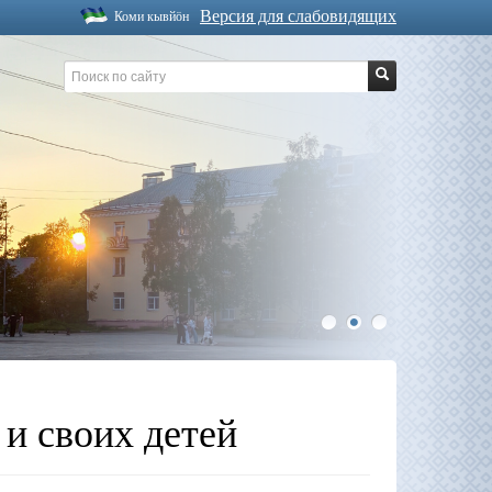
Версия для слабовидящих
Коми кывйöн
1
2
3
 и своих детей