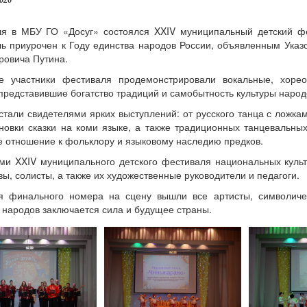
2026
ля в МБУ ГО «Досуг» состоялся XXIV муниципальный детский фе
ь приурочен к Году единства народов России, объявленным Ука
овича Путина.
е участники фестиваля продемонстрировали вокальные, хорео
представившие богатство традиций и самобытность культуры народ
стали свидетелями ярких выступлений: от русского танца с ложк
новки сказки на коми языке, а также традиционных танцевальн
 отношение к фольклору и языковому наследию предков.
и XXIV муниципального детского фестиваля национальных куль
вы, солисты, а также их художественные руководители и педагоги.
я финального номера на сцену вышли все артисты, символиче
 народов заключается сила и будущее страны.