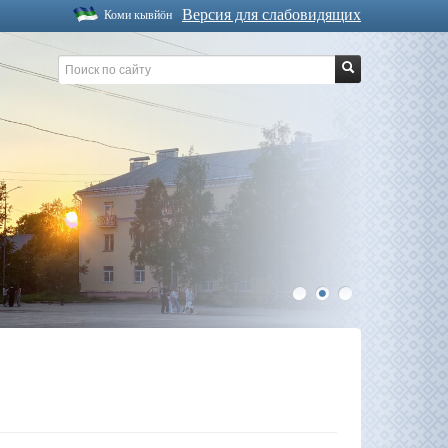
Версия для слабовидящих
Коми кывйöн
1
2
3