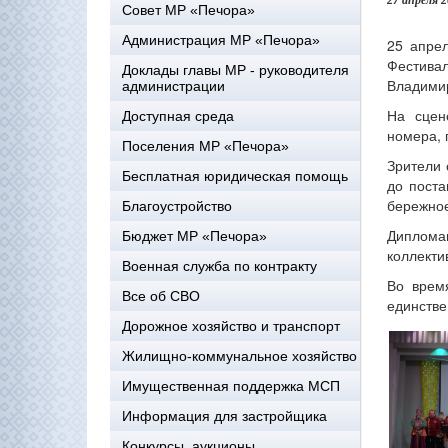
27 апреля 
Совет МР «Печора»
Администрация МР «Печора»
25 апре
Фестивал
Доклады главы МР - руководителя
Владимир
администрации
На сцен
Доступная среда
номера, 
Поселения МР «Печора»
Зрители 
Бесплатная юридическая помощь
до поста
бережное
Благоустройство
Дипломам
Бюджет МР «Печора»
коллекти
Военная служба по контракту
Во врем
Все об СВО
единстве
Дорожное хозяйство и транспорт
Жилищно-коммунальное хозяйство
Имущественная поддержка МСП
Информация для застройщика
Конкурсы, аукционы