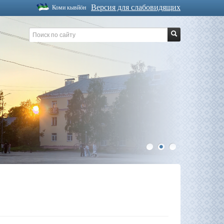
Версия для слабовидящих
Коми кывйöн
1
2
3