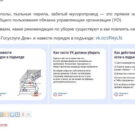
26
 полы, пыльные перила, забитый мусоропровод — это прямое на
бщего пользования обязана управляющая организация (УО).
ваем, какие рекомендации по уборке существуют и как повлиять н
«Госуслуги Дом» и навести порядок в подъезде:
vk.cc/cR4yLN.
ости