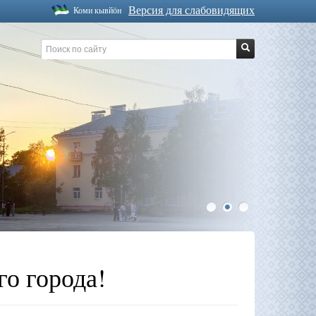
Версия для слабовидящих
Коми кывйöн
1
2
3
о города!