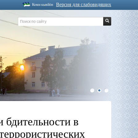
Версия для слабовидящих
Коми кывйöн
1
2
3
 бдительности в
террористических