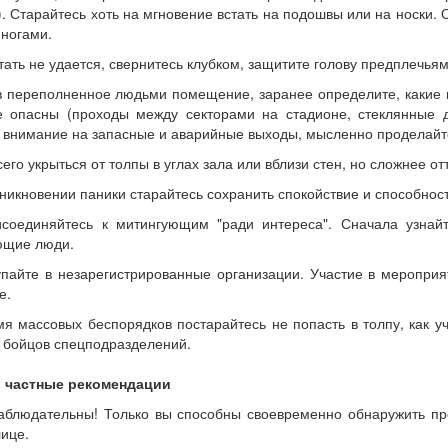
. Старайтесь хоть на мгновение встать на подошвы или на носки. 
 ногами.
стать не удается, свернитесь клубком, защитите голову предплечья
в переполненное людьми помещение, заранее определите, какие 
 опасны (проходы между секторами на стадионе, стеклянные дв
 внимание на запасные и аварийные выходы, мысленно проделайте
всего укрыться от толпы в углах зала или вблизи стен, но сложнее о
зникновении паники старайтесь сохранить спокойствие и способнос
соединяйтесь к митингующим "ради интереса". Сначала узнайт
ющие люди.
упайте в незарегистрированные организации. Участие в мероприя
е.
мя массовых беспорядков постарайтесь не попасть в толпу, как у
 бойцов спецподразделений.
 частные рекомендации
аблюдательны! Только вы способны своевременно обнаружить п
лице.