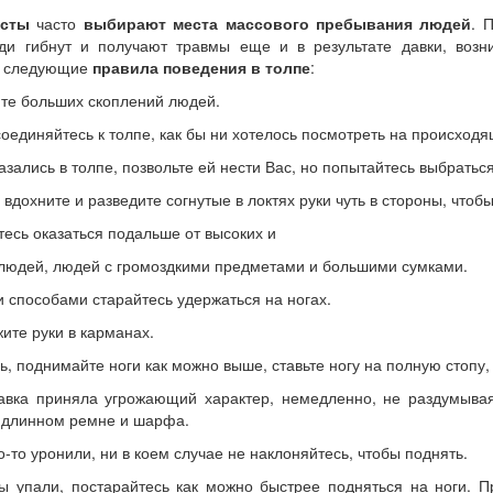
исты
часто
выбирают места массового пребывания людей
. 
юди гибнут и получают травмы еще и в результате давки, воз
следующие
правила поведения в толпе
:
йте больших скоплений людей.
соединяйтесь к толпе, как бы ни хотелось посмотреть на происход
казались в толпе, позвольте ей нести Вас, но попытайтесь выбраться
о вдохните и разведите согнутые в локтях руки чуть в стороны, чтоб
тесь оказаться подальше от высоких и
людей, людей с громоздкими предметами и большими сумками.
 способами старайтесь удержаться на ногах.
жите руки в карманах.
сь, поднимайте ноги как можно выше, ставьте ногу на полную стопу
авка приняла угрожающий характер, немедленно, не раздумывая
 длинном ремне и шарфа.
то-то уронили, ни в коем случае не наклоняйтесь, чтобы поднять.
ы упали, постарайтесь как можно быстрее подняться на ноги. П