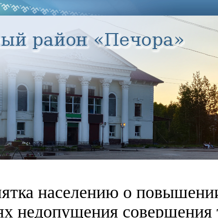
ятка населению о повышении
ях недопущения совершения 