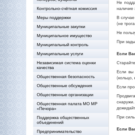
Не подда
наличие 
Контрольно-счётная комиссия
В случае
Меры поддержки
(не трог
Муниципальные закупки
Не польз
Муниципальное имущество
При зад
Муниципальный контроль
Если Ва
Муниципальные услуги
Старайте
Независимая система оценки
качества
Если вы 
Общественная безопасность
(кольцо,
Общественные обсуждения
Если про
Общественные организации
Продвиг
снаружи
Общественная палата МО МР
дожидай
«Печора»
При силь
Поддержка общественных
объединений
Если Ва
Предпринимательство