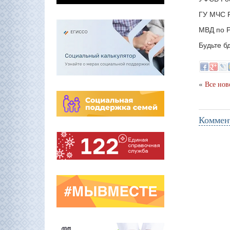
ГУ МЧС Р
МВД по Р
Будьте б
«
Все нов
Коммен