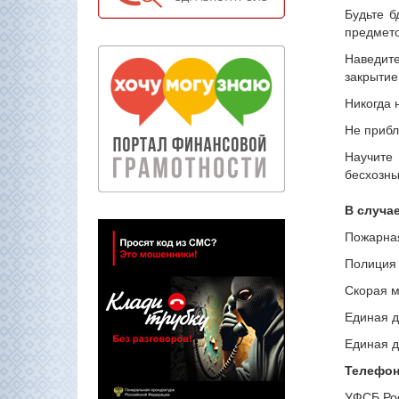
Будьте б
предмето
Наведит
закрытие
Никогда 
Не прибл
Научите 
бесхозны
В случа
Пожарная
Полиция 
Скорая м
Единая д
Единая д
Телефон
УФСБ Рос