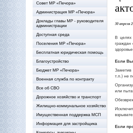
акт
Совет МР «Печора»
Администрация МР «Печора»
Доклады главы МР - руководителя
30 апреля 
администрации
Доступная среда
В целях
граждан 
Поселения МР «Печора»
здоровье
Бесплатная юридическая помощь
Если Вы
Благоустройство
Заметив 
Бюджет МР «Печора»
т.п.) не
Военная служба по контракту
Организу
Все об СВО
или пыта
Дорожное хозяйство и транспорт
Обезвреж
Жилищно-коммунальное хозяйство
Исключит
взрывате
Имущественная поддержка МСП
Информация для застройщика
Если пр
Конкурсы, аукционы