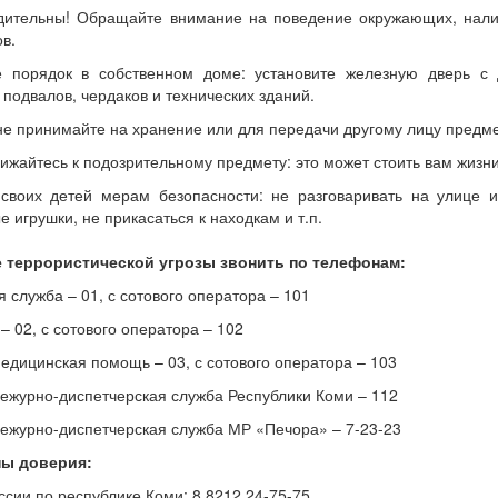
дительны! Обращайте внимание на поведение окружающих, нали
в.
е порядок в собственном доме: установите железную дверь с
 подвалов, чердаков и технических зданий.
не принимайте на хранение или для передачи другому лицу предм
ижайтесь к подозрительному предмету: это может стоить вам жизни
своих детей мерам безопасности: не разговаривать на улице 
е игрушки, не прикасаться к находкам и т.п.
е террористической угрозы звонить по телефонам:
 служба – 01, с сотового оператора – 101
– 02, с сотового оператора – 102
едицинская помощь – 03, с сотового оператора – 103
ежурно-диспетчерская служба Республики Коми – 112
ежурно-диспетчерская служба МР «Печора» – 7-23-23
ы доверия:
сии по республике Коми: 8 8212 24-75-75