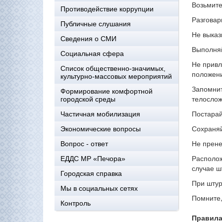
Возьмите
Противодействие коррупции
Разговар
Публичные слушания
Не выказ
Сведения о СМИ
Выполняй
Социальная сфера
Не привл
Список общественно-значимых,
положен
культурно-массовых мероприятий
Запомнит
Формирование комфортной
телослож
городской среды
Постарай
Частичная мобилизация
Сохраняй
Экономические вопросы
Не прене
Вопрос - ответ
Располож
ЕДДС МР «Печора»
случае ш
Городская справка
При штур
Мы в социальных сетях
Помните,
Контроль
Правила