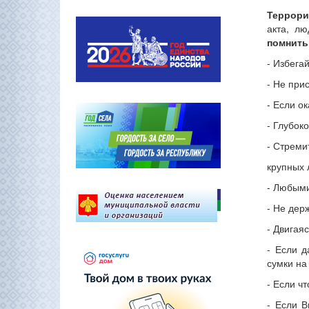
Террор
акта, л
помнить
- Избега
- Не при
- Если о
- Глубок
- Стреми
крупных 
- Любыми
- Не дер
- Двигая
- Если д
сумки на
- Если ч
- Если В