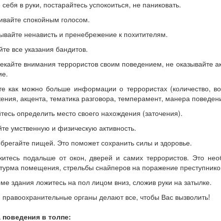
 себя в руки, постарайтесь успокоиться, не паниковать.
ивайте спокойным голосом.
ывайте ненависть и пренебрежение к похитителям.
те все указания бандитов.
екайте внимания террористов своим поведением, не оказывайте ак
ие.
е как можно больше информации о террористах (количество, во
ения, акцента, тематика разговора, темперамент, манера поведени
тесь определить место своего нахождения (заточения).
те умственную и физическую активность.
брегайте пищей. Это поможет сохранить силы и здоровье.
итесь подальше от окон, дверей и самих террористов. Это не
турма помещения, стрельбы снайперов на поражение преступнико
ме здания ложитесь на пол лицом вниз, сложив руки на затылке.
 правоохранительные органы делают все, чтобы Вас вызволить!
 поведения в толпе: