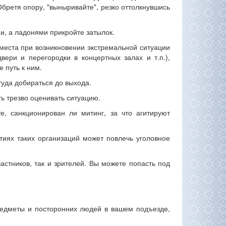
Обретя опору, "выныривайте", резко оттолкнувшись
ми, а ладонями прикройте затылок.
места при возникновении экстремальной ситуации
ери и перегородки в концертных залах и т.п.),
 путь к ним.
ттуда добираться до выхода.
ть трезво оценивать ситуацию.
е, санкционирован ли митинг, за что агитируют
тиях таких организаций может повлечь уголовное
частников, так и зрителей. Вы можете попасть под
редметы и посторонних людей в вашем подъезде,