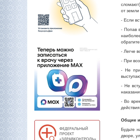
сломают)
от земли
- Если в
- Попав 
наиболее
обратите
- Легче 
- При во
- Не при
выступа
- Не вст
наказани
- Во вре
действия
Общие и
Будьте н
дворе, у