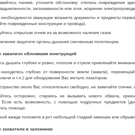
вайтесь панике, уточните обстановку: степень повреждения зд
задымленности, загазованности или огня, искрение электропроводк
 необходимости эвакуации возьмите документы и предметы первой
айте поврежденные конструкции и провода).
уйтесь открытым огнем из-за возможного наличия газов.
ымлении защитите органы дыхания смоченным полотенцем.
с завалило обломками конструкций
сь дышать глубоко и ровно, голосом и стуком привлекайте вниман
находитесь глубоко от поверхности земли (завала), перемеща
 ключи и т.п.) для обнаружения Вас метало локатором.
странство около Вас относительно свободно, не зажигайте спички, 
айтесь осторожно, стараясь не вызывать нового обвала, орие
. Если есть возможность, с помощью подручных предметов (дос
тесь помощи.
ной жажде положите в рот небольшой гладкий камешек или обрывок
с захватили в заложники