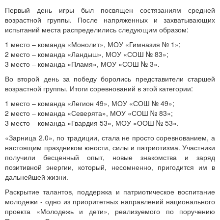
Первый день игры был посвящен состязаниям средней
возрастной группы. После напряженных и захватывающих
испытаний места распределились следующим образом:
1 место – команда «Монолит», МОУ «Гимназия № 1»;
2 место – команда «Ландыш», МОУ «СОШ № 83»;
3 место – команда «Пламя», МОУ «СОШ № 3».
Во второй день за победу боролись представители старшей
возрастной группы. Итоги соревнований в этой категории:
1 место – команда «Легион 49», МОУ «СОШ № 49»;
2 место – команда «Северята», МОУ «СОШ № 83»;
3 место – команда «Гвардия 53», МОУ «ООШ № 53».
«Зарница 2.0», по традиции, стала не просто соревнованием, а
настоящим праздником юности, силы и патриотизма. Участники
получили бесценный опыт, новые знакомства и заряд
позитивной энергии, который, несомненно, пригодится им в
дальнейшей жизни.
Раскрытие талантов, поддержка и патриотическое воспитание
молодежи - одно из приоритетных направлений национального
проекта «Молодежь и дети», реализуемого по поручению