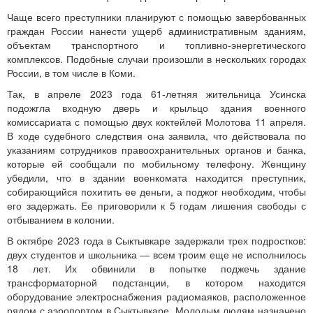
Чаще всего преступники планируют с помощью завербованных
граждан России нанести ущерб административным зданиям,
объектам транспортного и топливно-энергетического
комплексов. Подобные случаи произошли в нескольких городах
России, в том числе в Коми.
Так, в апреле 2023 года 61-летняя жительница Усинска
подожгла входную дверь и крыльцо здания военного
комиссариата с помощью двух коктейлей Молотова 11 апреля.
В ходе судебного следствия она заявила, что действовала по
указаниям сотрудников правоохранительных органов и банка,
которые ей сообщали по мобильному телефону. Женщину
убедили, что в здании военкомата находится преступник,
собирающийся похитить ее деньги, а поджог необходим, чтобы
его задержать. Ее приговорили к 5 годам лишения свободы с
отбыванием в колонии.
В октябре 2023 года в Сыктывкаре задержали трех подростков:
двух студентов и школьника — всем троим еще не исполнилось
18 лет. Их обвинили в попытке поджечь здание
трансформаторной подстанции, в котором находится
оборудование электроснабжения радиомаяков, расположенное
рядом с аэропортом в Сыктывкаре. Молодым людям назначено