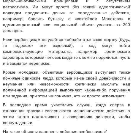
морально-этическими принципами и с отсутствием
патриотизма. Им могут просто без всякой идеологической
подводки предложить деньги за определенные действия,
например, бросить бутылку с «коктейлем Молотова» в
административный или социальный объект условно за 200
долларов.
Если вербовщикам не удаётся «обработать» свою жертву (будь,
то подросток или взрослый), в ход могут пойти
компрометирующие материалы, например, эротического
характера, которыми человек когда-то с кем-то поделился, пусть
и в закрытой переписке.
Кроме молодёжи, объектами вербовщиков выступают также
пожилые одинокие люди, которые из-за своей доверчивости и
неумения или невозможности критически мыслить над
полученной информацией выполняют какие-либо поручения
или задания, при этом не понимая, что их просто используют.
В последнее время участились случаи, когда сперва в
отношении граждан совершаются мошеннические действия, а
затем жертв подталкивают к совершению диверсии, чтобы
вернуть деньги.
На какие объекты нацелены действия вербовщиков?