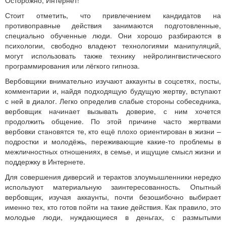
Осторожно, Интернет!
Стоит отметить, что привлечением кандидатов на
противоправные действия занимаются подготовленные,
специально обученные люди. Они хорошо разбираются в
психологии, свободно владеют технологиями манипуляций,
могут использовать также технику нейролингвистического
программирования или лёгкого гипноза.
Вербовщики внимательно изучают аккаунты в соцсетях, посты,
комментарии и, найдя подходящую будущую жертву, вступают
с ней в диалог. Легко определив слабые стороны собеседника,
вербовщик начинает вызывать доверие, с ним хочется
продолжить общение. По этой причине часто жертвами
вербовки становятся те, кто ещё плохо ориентирован в жизни –
подростки и молодёжь, переживающие какие-то проблемы в
межличностных отношениях, в семье, и ищущие смысл жизни и
поддержку в Интернете.
Для совершения диверсий и терактов злоумышленники нередко
используют материальную заинтересованность. Опытный
вербовщик, изучая аккаунты, почти безошибочно выбирает
именно тех, кто готов пойти на такие действия. Как правило, это
молодые люди, нуждающиеся в деньгах, с размытыми