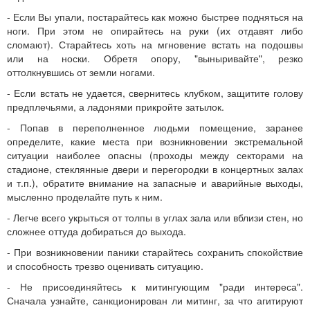
- Если Вы упали, постарайтесь как можно быстрее подняться на
ноги. При этом не опирайтесь на руки (их отдавят либо
сломают). Старайтесь хоть на мгновение встать на подошвы
или на носки. Обретя опору, "выныривайте", резко
оттолкнувшись от земли ногами.
- Если встать не удается, свернитесь клубком, защитите голову
предплечьями, а ладонями прикройте затылок.
- Попав в переполненное людьми помещение, заранее
определите, какие места при возникновении экстремальной
ситуации наиболее опасны (проходы между секторами на
стадионе, стеклянные двери и перегородки в концертных залах
и т.п.), обратите внимание на запасные и аварийные выходы,
мысленно проделайте путь к ним.
- Легче всего укрыться от толпы в углах зала или вблизи стен, но
сложнее оттуда добираться до выхода.
- При возникновении паники старайтесь сохранить спокойствие
и способность трезво оценивать ситуацию.
- Не присоединяйтесь к митингующим "ради интереса".
Сначала узнайте, санкционирован ли митинг, за что агитируют