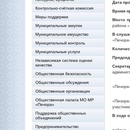
Дата пр
Контрольно-счётная комиссия
Время п
Меры поддержки
Место п
района «
Муниципальные закупки
В слуша
Муниципальное имущество
«Печора
Муниципальный контроль
Количес
Муниципальные услуги
Председ
Независимая система оценки
качества
Секрета
админист
Общественная безопасность
Докл
Общественные обсуждения
«Печора
Общественные организации
Замечан
Общественная палата МО МР
«Печора
«Печора»
участник
Поддержка общественных
В ходе 
объединений
1. Приз
Предпринимательство
района 