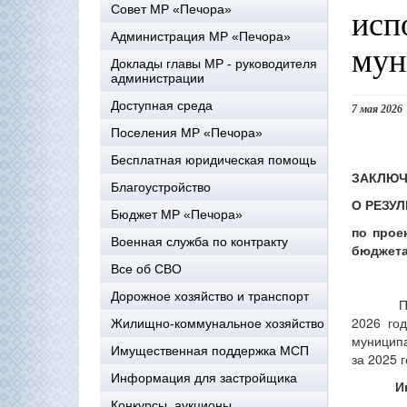
исп
Совет МР «Печора»
Администрация МР «Печора»
мун
Доклады главы МР - руководителя
администрации
Доступная среда
7 мая 2026
Поселения МР «Печора»
Бесплатная юридическая помощь
ЗАКЛЮЧ
Благоустройство
О РЕЗУ
Бюджет МР «Печора»
по прое
Военная служба по контракту
бюджета
Все об СВО
Дорожное хозяйство и транспорт
П
2026 го
Жилищно-коммунальное хозяйство
муниципа
Имущественная поддержка МСП
за 2025 
Информация для застройщика
И
Конкурсы, аукционы