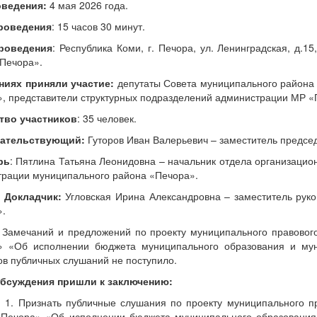
оведения:
4 мая
2026 года.
роведения
: 15 часов 30 минут.
роведения
: Республика Коми, г. Печора, ул. Ленинградская, д.
Печора».
ниях приняли участие:
депутаты Совета муниципального района 
»,
представители структурных подразделений администрации МР «
тво участников
: 35 человек.
ательствующий:
Гуторов Иван Валерьевич – заместитель предсе
рь
: Пятлина Татьяна Леонидовна – начальник отдела организаци
рации муниципального района «Печора».
адчик:
Угловская Ирина Александровна – заместитель рук
».
ий и предложений по проекту муниципального правового а
» «Об исполнении бюджета муниципального образования и мун
ов публичных слушаний не поступило.
обсуждения пришли к заключению:
нать публичные слушания по проекту муниципального прав
«Печора» «Об исполнении бюджета муниципального образования 