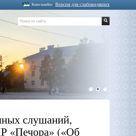
Версия для слабовидящих
Коми кывйöн
1
2
3
чных слушаний,
МР «Печора» («Об