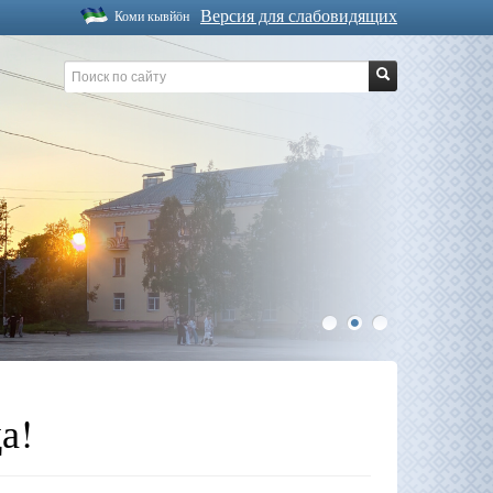
Версия для слабовидящих
Коми кывйöн
1
2
3
а!