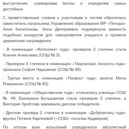
выступление, суммировав баллы и определив самых
достойных.
С приветственным словом к участникам и гостям обратилась
заместитель начальника Управления образования МР «Печора»
Анна Капитонова. Анна Дмитриевна подчеркнула важность
подобных конкурсов для саморазвития учащихся и провела
церемонию награждения.
- В номинации «Интеллект года» призером 2 степени стала
Ксения Алексеева (СОШ № 3).
- Призером 3 степени в номинации «Творческая личность года»
признана София Нарыжная (СОШ № 49).
- Третье место в номинации «Патриот года» заняла Мила
Романенко (СОШ № 83).
- В номинации «Общественник года» отличились ученицы СОШ
№ 49: Екатерина Большакова стала призером 2 степени, а
Виктория Хребтова завоевала диплом победителя.
- Диплом призера 2 степени в номинации «Доброволец года»
вручен Полине Карпеевой («СОШ» поселка Каджером).
По итогам всех испытаний определился абсолютный