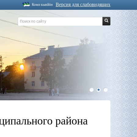
Версия для слабовидящих
Коми кывйöн
1
2
3
ципального района