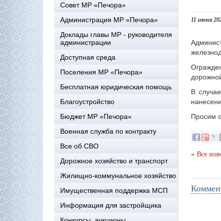
Совет МР «Печора»
Администрация МР «Печора»
11 июня 20
Доклады главы МР - руководителя
Админист
администрации
железнод
Доступная среда
Огражде
Поселения МР «Печора»
дорожной
Бесплатная юридическая помощь
В случае
нанесени
Благоустройство
Просим о
Бюджет МР «Печора»
Военная служба по контракту
Все об СВО
«
Все нов
Дорожное хозяйство и транспорт
Жилищно-коммунальное хозяйство
Коммен
Имущественная поддержка МСП
Информация для застройщика
Конкурсы, аукционы