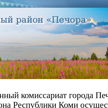
нный комиссариат города Пе
она Республики Коми осущес