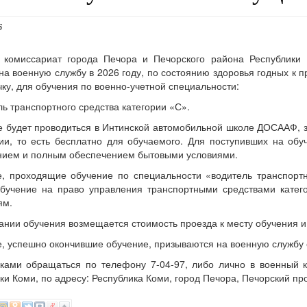
6
 комиссариат города Печора и Печорского района Республики
на военную службу в 2026 году, по состоянию здоровья годных к
чку, для обучения по военно-учетной специальности:
ль транспортного средства категории «С».
 будет проводиться в Интинской автомобильной школе ДОСААФ, з
и, то есть бесплатно для обучаемого. Для поступивших на об
нием и полным обеспечением бытовыми условиями.
, проходящие обучение по специальности «водитель транспортн
обучение на право управления транспортными средствами катег
ям.
ании обучения возмещается стоимость проезда к месту обучения и
, успешно окончившие обучение, призываются на военную службу 
ками обращаться по телефону 7-04-97, либо лично в военный 
ки Коми, по адресу: Республика Коми, город Печора, Печорский про