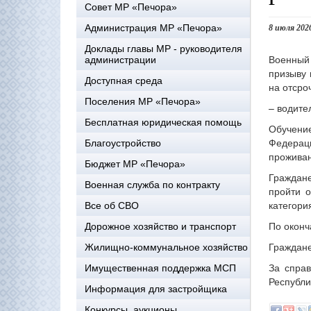
Совет МР «Печора»
Администрация МР «Печора»
8 июля 202
Доклады главы МР - руководителя
Военный
администрации
призыву 
Доступная среда
на отсро
Поселения МР «Печора»
– водите
Бесплатная юридическая помощь
Обучение
Федераци
Благоустройство
прожива
Бюджет МР «Печора»
Граждане
Военная служба по контракту
пройти 
категори
Все об СВО
По оконч
Дорожное хозяйство и транспорт
Граждане
Жилищно-коммунальное хозяйство
За справ
Имущественная поддержка МСП
Республи
Информация для застройщика
Конкурсы, аукционы