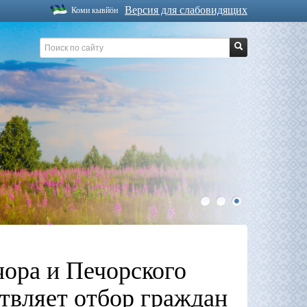
Версия для слабовидящих
Коми кывйöн
1
2
3
чора и Печорского
твляет отбор граждан