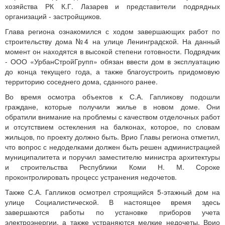
хозяйства РК К.Г. Лазарев и представители подрядных
организаций - застройщиков.
Глава региона ознакомился с ходом завершающих работ по
строительству дома №4 на улице Ленинградской. На данный
момент он находятся в высокой степени готовности. Подрядчик
- ООО «УрбанСтройГрупп» обязан ввести дом в эксплуатацию
до конца текущего года, а также благоустроить придомовую
территорию соседнего дома, сданного ранее.
Во время осмотра объектов к С.А. Гапликову подошли
граждане, которые получили жилье в новом доме. Они
обратили внимание на проблемы с качеством отделочных работ
и отсутствием остекления на балконах, которое, по словам
жильцов, по проекту должно быть. Врио Главы региона отметил,
что вопрос с недоделками должен быть решен администрацией
муниципалитета и поручил заместителю министра архитектуры
и строительства Республики Коми Н. М. Сороке
проконтролировать процесс устранения недочетов.
Также С.А. Гапликов осмотрел строящийся 5-этажный дом на
улице Социалистической. В настоящее время здесь
завершаются работы по установке приборов учета
электроэнергии, а также устраняются мелкие недочеты. Врио