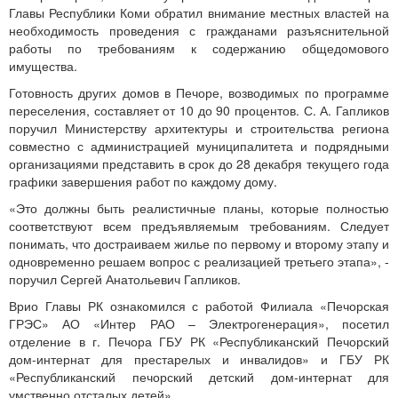
Главы Республики Коми обратил внимание местных властей на
необходимость проведения с гражданами разъяснительной
работы по требованиям к содержанию общедомового
имущества.
Готовность других домов в Печоре, возводимых по программе
переселения, составляет от 10 до 90 процентов. С. А. Гапликов
поручил Министерству архитектуры и строительства региона
совместно с администрацией муниципалитета и подрядными
организациями представить в срок до 28 декабря текущего года
графики завершения работ по каждому дому.
«Это должны быть реалистичные планы, которые полностью
соответствуют всем предъявляемым требованиям. Следует
понимать, что достраиваем жилье по первому и второму этапу и
одновременно решаем вопрос с реализацией третьего этапа», -
поручил Сергей Анатольевич Гапликов.
Врио Главы РК ознакомился с работой Филиала «Печорская
ГРЭС» АО «Интер РАО – Электрогенерация», посетил
отделение в г. Печора ГБУ РК «Республиканский Печорский
дом-интернат для престарелых и инвалидов» и ГБУ РК
«Республиканский печорский детский дом-интернат для
умственно отсталых детей».