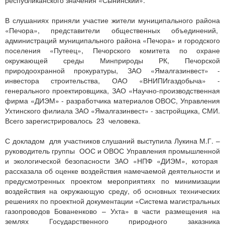
республиканского значения «Сынинский».
В слушаниях приняли участие жители муниципального района
«Печора», представители общественных объединений,
администраций муниципального района «Печора» и городского
поселения «Путеец», Печорского комитета по охране
окружающей среды Минприроды РК, Печорской
природоохранной прокуратуры, ЗАО «Ямалгазинвест» -
инвестора строительства, ОАО «ВНИПИгаздобыча» -
генерального проектировщика, ЗАО «Научно-производственная
фирма «ДИЭМ» - разработчика материалов ОВОС, Управления
Ухтинского филиала ЗАО «Ямалгазинвест» - застройщика, СМИ.
Всего зарегистрировалось 23 человека.
С докладом для участников слушаний выступила Лукина М.Г. –
руководитель группы ООС и ОВОС Управления промышленной
и экологической безопасности ЗАО «НПФ «ДИЭМ», которая
рассказала об оценке воздействия намечаемой деятельности и
предусмотренных проектом мероприятиях по минимизации
воздействия на окружающую среду, об основных технических
решениях по проектной документации «Система магистральных
газопроводов Бованенково – Ухта» в части размещения на
землях Государственного природного заказника