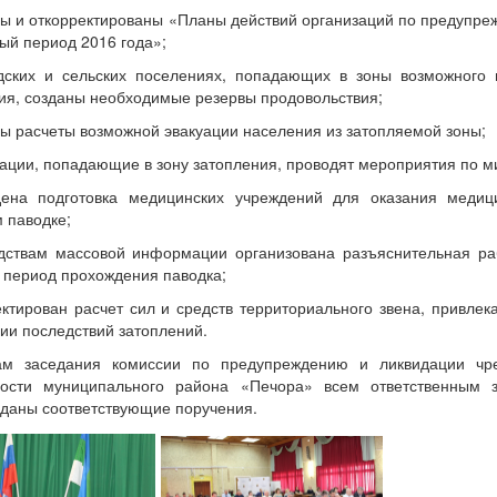
ны и откорректированы «Планы действий организаций по предупре
ый период 2016 года»;
одских и сельских поселениях, попадающих в зоны возможного 
я, созданы необходимые резервы продовольствия;
ны расчеты возможной эвакуации населения из затопляемой зоны;
зации, попадающие в зону затопления, проводят мероприятия по м
дена подготовка медицинских учреждений для оказания меди
 паводке;
едствам массовой информации организована разъяснительная ра
 период прохождения паводка;
ектирован расчет сил и средств территориального звена, привл
ии последствий затоплений.
ам заседания комиссии по предупреждению и ликвидации чр
ности муниципального района «Печора» всем ответственным 
даны соответствующие поручения.