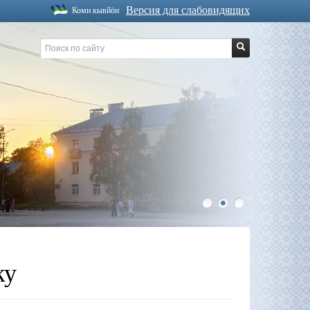
Версия для слабовидящих
Коми кывйöн
1
2
3
ку