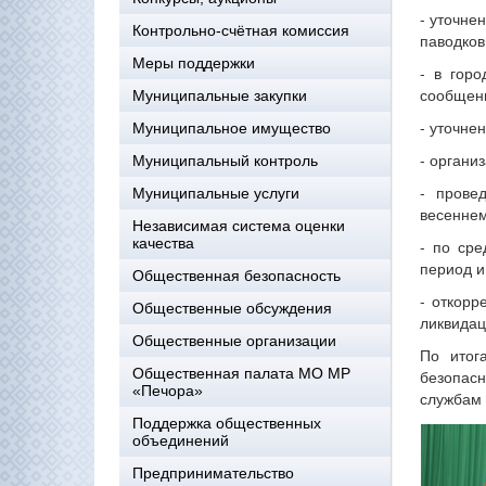
- уточне
Контрольно-счётная комиссия
паводков
Меры поддержки
- в гор
сообщени
Муниципальные закупки
- уточне
Муниципальное имущество
- органи
Муниципальный контроль
- прове
Муниципальные услуги
весеннем
Независимая система оценки
качества
- по ср
период и
Общественная безопасность
- откорр
Общественные обсуждения
ликвидац
Общественные организации
По итог
Общественная палата МО МР
безопас
«Печора»
службам 
Поддержка общественных
объединений
Предпринимательство