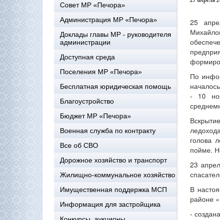
27 апреля 
Совет МР «Печора»
Администрация МР «Печора»
25 апре
Михайло
Доклады главы МР - руководителя
обеспеч
администрации
предприя
Доступная среда
формиров
Поселения МР «Печора»
По инфо
началось
Бесплатная юридическая помощь
- 10 но
Благоустройство
среднемн
Бюджет МР «Печора»
Вскрыти
ледохода
Военная служба по контракту
голова л
Все об СВО
пойме. Н
Дорожное хозяйство и транспорт
23 апре
спасател
Жилищно-коммунальное хозяйство
В насто
Имущественная поддержка МСП
районе «
Информация для застройщика
- создан
Конкурсы, аукционы