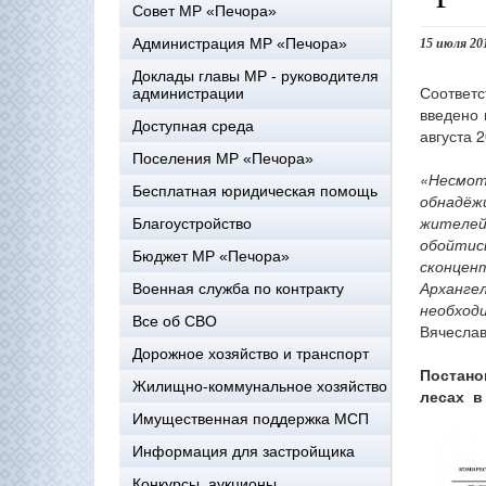
Совет МР «Печора»
Администрация МР «Печора»
15 июля 20
Доклады главы МР - руководителя
Соответс
администрации
введено 
Доступная среда
августа 2
Поселения МР «Печора»
«Несмот
Бесплатная юридическая помощь
обнадёж
жителей
Благоустройство
обойти
Бюджет МР «Печора»
сконцен
Арханге
Военная служба по контракту
необход
Все об СВО
Вячеслав
Дорожное хозяйство и транспорт
Постано
Жилищно-коммунальное хозяйство
лесах в
Имущественная поддержка МСП
Информация для застройщика
Конкурсы, аукционы