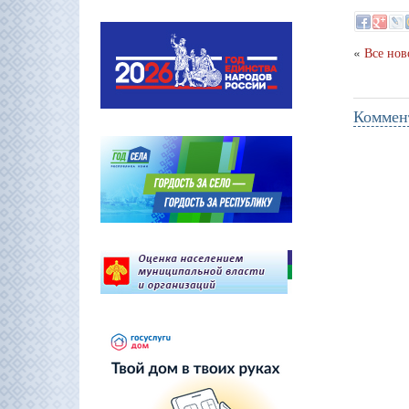
«
Все нов
Коммен