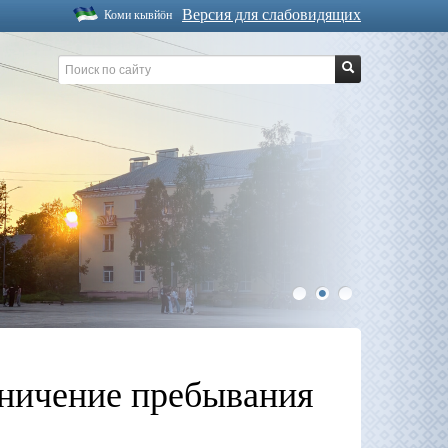
Версия для слабовидящих
Коми кывйöн
1
2
3
аничение пребывания