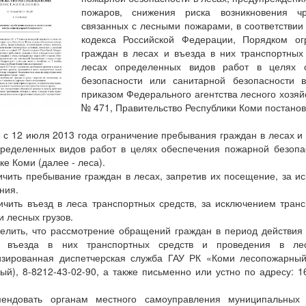
пожаров, снижения риска возникновения чр
связанных с лесными пожарами, в соответствии 
кодекса Российской Федерации, Порядком ог
граждан в лесах и въезда в них транспортных
лесах определенных видов работ в целях 
безопасности или санитарной безопасности 
приказом Федерального агентства лесного хозяйс
№ 471, Правительство Республики Коми постанов
и с 12 июля 2013 года ограничение пребывания граждан в лесах и
ределенных видов работ в целях обеспечения пожарной безопас
ке Коми (далее - леса).
ичить пребывание граждан в лесах, запретив их посещение, за и
ния.
ичить въезд в леса транспортных средств, за исключением тран
и лесных грузов.
елить, что рассмотрение обращений граждан в период действия
 въезда в них транспортных средств и проведения в лес
изированная диспетчерская служба ГАУ РК «Коми лесопожарный 
ый), 8-8212-43-02-90, а также письменно или устно по адресу: 1
мендовать органам местного самоуправления муниципальных