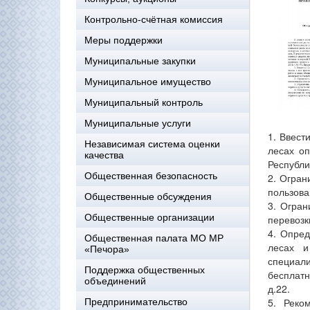
Контрольно-счётная комиссия
Меры поддержки
Муниципальные закупки
Муниципальное имущество
Муниципальный контроль
Муниципальные услуги
1. Ввест
Независимая система оценки
лесах оп
качества
Республи
Общественная безопасность
2. Огран
пользова
Общественные обсуждения
3. Огран
Общественные организации
перевозк
4. Опред
Общественная палата МО МР
лесах и
«Печора»
специал
Поддержка общественных
бесплатн
объединений
д.22.
5. Реко
Предпринимательство