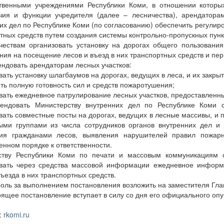
ственными учреждениями Республики Коми, в отношении которы
чия и функции учредителя (далее – лесничества), арендаторам
их дел по Республике Коми (по согласованию) обеспечить регулир
тных средств путем создания системы контрольно-пропускных пунк
чествам организовать установку на дорогах общего пользован
ния на посещение лесов и въезд в них транспортных средств и пер
ендовать арендаторам лесных участков:
вать установку шлагбаумов на дорогах, ведущих в леса, и их закрыт
ть полную готовность сил и средств пожаротушения;
вать ежедневное патрулирование лесных участков, предоставленны
мендовать Министерству внутренних дел по Республике Коми 
вать совместные посты на дорогах, ведущих в лесные массивы, и
ыми группами из числа сотрудников органов внутренних дел и 
ия гражданами лесов, выявления нарушителей правил пожарн
енном порядке к ответственности.
тству Республики Коми по печати и массовым коммуникациям 
овать через средства массовой информации ежедневное инфор
въезда в них транспортных средств.
роль за выполнением постановления возложить на заместителя Гл
оящее постановление вступает в силу со дня его официального опуб
:
rkomi.ru