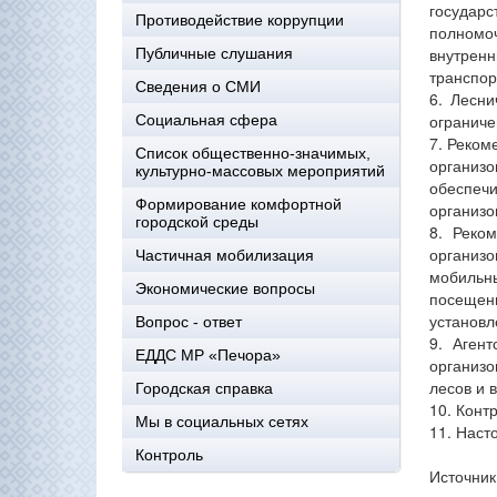
государ
Противодействие коррупции
полномо
внутренн
Публичные слушания
транспор
Сведения о СМИ
6. Лесни
ограниче
Социальная сфера
7. Реком
Список общественно-значимых,
организо
культурно-массовых мероприятий
обеспечи
Формирование комфортной
организо
городской среды
8. Реко
организо
Частичная мобилизация
мобильн
Экономические вопросы
посещен
установл
Вопрос - ответ
9. Аген
ЕДДС МР «Печора»
организ
лесов и 
Городская справка
10. Конт
Мы в социальных сетях
11. Наст
Контроль
Источник