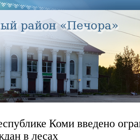
еспублике Коми введено огр
ждан в лесах