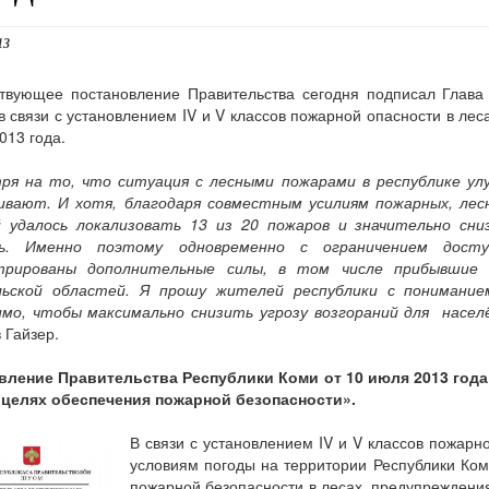
13
твующее постановление Правительства сегодня подписал Глава
в связи с установлением IV и V классов пожарной опасности в лес
013 года.
ря на то, что ситуация с лесными пожарами в республике ул
ивают. И хотя, благодаря совместным усилиям пожарных, лес
 удалось локализовать 13 из 20 пожаров и значительно сни
сь. Именно поэтому одновременно с ограничением дост
трированы дополнительные силы, в том числе прибывшие 
льской областей. Я прошу жителей республики с понимани
имо, чтобы максимально снизить угрозу возгораний для насел
 Гайзер.
вление Правительства Республики Коми от 10 июля 2013 год
 целях обеспечения пожарной безопасности».
В связи с установлением IV и V классов пожарн
условиям погоды на территории Республики Ком
пожарной безопасности в лесах, предупреждени